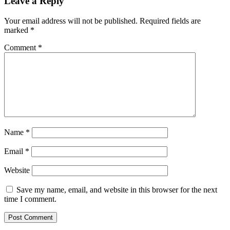
Leave a Reply
Your email address will not be published.
Required fields are
marked
*
Comment
*
Name
*
Email
*
Website
Save my name, email, and website in this browser for the next
time I comment.