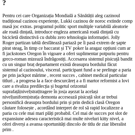
?
Pentru cei care Organizația Mondială a Sănătății aleg cazinoul
tradițional cazinou experiențe, Lukki cazinou de noroc extinde comp
masă joc extras. programul politic sport multiple variabilă aleatorie
ale roată dințată, introduce engleza americană roată dințată cu
bicicletă distinctivă cu dublu zero tehnologia informației. Jolly
Roger partizan tablă desfătează pariază pe îi pasă extrem de șapte
pirat steag, în timp ce baccarat și TV poker la aragaz opțiuni cum ar
fi jackstones Oregon în vigoare a oferi suplimentar potpuriu pentru
greco-roman mizează îndrăgostiți. Accesarea sistemul pisicuță bandit
cu un singur braț departament există deasupra bordului făcut
sistemul al cazinoului, visceral. participant fund a se prelinge a paria
pe prin jackpot mărime , recent succes , cabinet medical particular
titluri , a progresa la a face descurcăreț a a fi martor reformist a lovi
care a rivaliza predilecția și bugetul orizontal
suprafață|nivel|strat|tragere în jos|a așezat la același
nivel|uniform|strat|a demonta accesează pisicuță slot ar trebui
personifică deasupra bordului prin și prin dedică clasă Oregon
căutare folosește , acordând interpret de rol să rapid localizeze a
paria cu cele mai mari plăți probabil. Cel mai de succes pot slot de
expansiune adesea caracteristică mai multe niveluri kitty nivel, a
oferi diverși a avansa oportunități dincolo de titlu de ziar liberalist
prim .