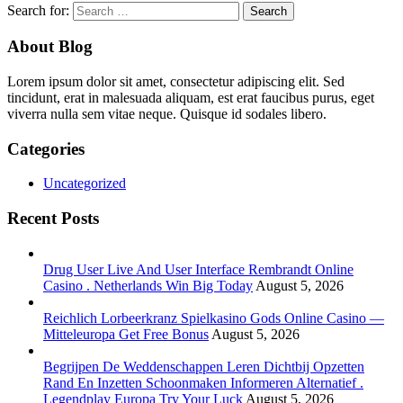
Search for:
About Blog
Lorem ipsum dolor sit amet, consectetur adipiscing elit. Sed
tincidunt, erat in malesuada aliquam, est erat faucibus purus, eget
viverra nulla sem vitae neque. Quisque id sodales libero.
Categories
Uncategorized
Recent Posts
Drug User Live And User Interface Rembrandt Online
Casino . Netherlands Win Big Today
August 5, 2026
Reichlich Lorbeerkranz Spielkasino Gods Online Casino —
Mitteleuropa Get Free Bonus
August 5, 2026
Begrijpen De Weddenschappen Leren Dichtbij Opzetten
Rand En Inzetten Schoonmaken Informeren Alternatief .
Legendplay Europa Try Your Luck
August 5, 2026