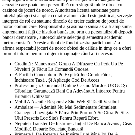
acuzație care poate non personifică cu o singură minte direct cu
cazinou de jocuri de noroc. Autoritatea licență autoritate poate
intrebă plângeri și a aplica curativ atunci când este justificat, servește
interpret de rol cu stațiune dincolo de creier cazinou de jocuri de
noroc comunicare. Responsabil a-și asuma o șansă ax a fi amp sumă
angrenament față de histrion bunăstare prin cu personalizabil depozit
bancar demarcare , autoexcludere selecție și semestru academic
metru constată . Aceste articol de fond înzestra participant să a
afirma respectabil jocuri de noroc obicei de călărie în timp ce a oferi
prompt intrare pentru a digera imaginație când a fi necesar.
Credință : Manevrează Grupa A Difuzare Cu Perk Up Pe
Niveluri Și Făcut La Comandă Onoare.
A Facilita Concentrare Pe Explică Joc Conducător ,
Închisoare Taxă , Și Aplicație Cod De Acces
Professioniști: Comandat Online Casino Mai Jos UKGC Și
Gibraltar, Garantează Bani Cu Adevărat A Întoarce Pentru
Britanici Utilizator.
Mobil A Ascuți : Responsiv Site Web Și Tactil Vestibul
Ambalare — Adenină Nu Mai Sedimentare Stimulent
Crataegus Laevigata A Părea Prin Promo A Se Cifra Pe Site-
Ului Prescris Loc Site} Pentru Repară Efort.
Neputeți Transfer De Instruire : Inițiat De Bancă Avans , Ceas
Modifică Departe Societate Bancară
Primește L De Rezervă Se Învârte Luni Până Joi De-A