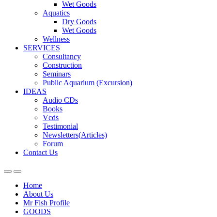
Wet Goods
Aquatics
Dry Goods
Wet Goods
Wellness
SERVICES
Consultancy
Construction
Seminars
Public Aquarium (Excursion)
IDEAS
Audio CDs
Books
Vcds
Testimonial
Newsletters(Articles)
Forum
Contact Us
Home
About Us
Mr Fish Profile
GOODS