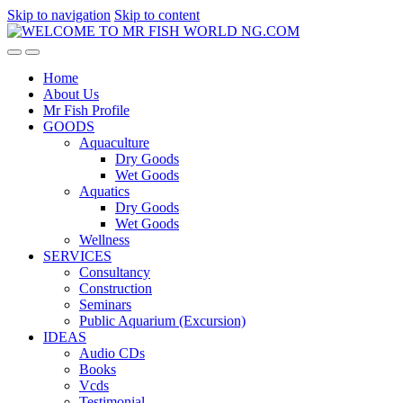
Skip to navigation
Skip to content
Home
About Us
Mr Fish Profile
GOODS
Aquaculture
Dry Goods
Wet Goods
Aquatics
Dry Goods
Wet Goods
Wellness
SERVICES
Consultancy
Construction
Seminars
Public Aquarium (Excursion)
IDEAS
Audio CDs
Books
Vcds
Testimonial