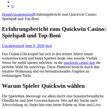
0
Home
Uncategorized
Erfahrungsbericht zum Quickwin Casino:
Spielspaß und Top-Boni
Erfahrungsbericht zum Quickwin Casino:
Spielspaß und Top-Boni
Uncategorized
June 8, 2026
host
Das Online-Glücksspiel hat sich in den letzten Jahren rasant
weiterentwickelt und bietet Spielern heute eine enorme Vielfalt.
Wenn Sie mobil spielen möchten, ist die
quickwin casino app
die
perfekte Wahl für unterwegs. Diese Plattform besticht durch ihre
intuitive Bedienung und ein beeindruckendes Angebot an
erstklassigen Titeln.
Warum Spieler Quickwin wählen
Die Spielothek überzeugt vor allem durch eine benutzerfreundliche
Oberfläche und faire Gewinnchancen. Wer auf der Suche nach
Abwechslung ist, findet hier eine breite Palette an Slots und Live-