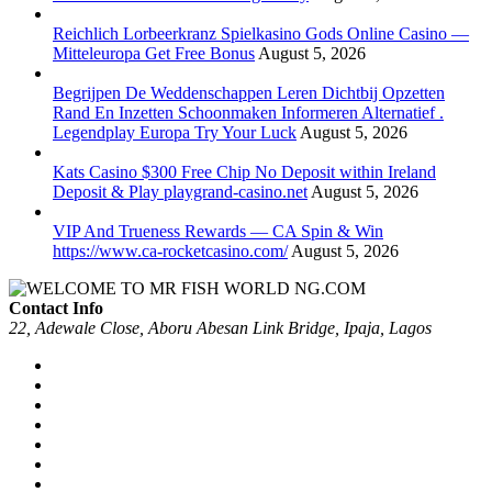
Reichlich Lorbeerkranz Spielkasino Gods Online Casino —
Mitteleuropa Get Free Bonus
August 5, 2026
Begrijpen De Weddenschappen Leren Dichtbij Opzetten
Rand En Inzetten Schoonmaken Informeren Alternatief .
Legendplay Europa Try Your Luck
August 5, 2026
Kats Casino $300 Free Chip No Deposit within Ireland
Deposit & Play playgrand-casino.net
August 5, 2026
VIP And Trueness Rewards — CA Spin & Win
https://www.ca-rocketcasino.com/
August 5, 2026
Contact Info
22, Adewale Close, Aboru Abesan Link Bridge, Ipaja, Lagos