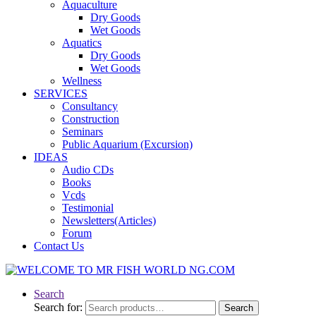
Aquaculture
Dry Goods
Wet Goods
Aquatics
Dry Goods
Wet Goods
Wellness
SERVICES
Consultancy
Construction
Seminars
Public Aquarium (Excursion)
IDEAS
Audio CDs
Books
Vcds
Testimonial
Newsletters(Articles)
Forum
Contact Us
Search
Search for:
Search