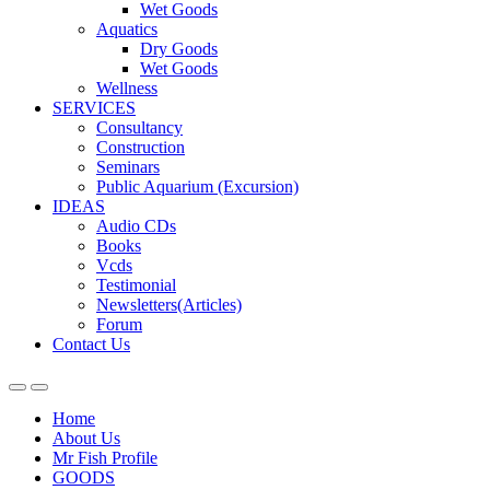
Wet Goods
Aquatics
Dry Goods
Wet Goods
Wellness
SERVICES
Consultancy
Construction
Seminars
Public Aquarium (Excursion)
IDEAS
Audio CDs
Books
Vcds
Testimonial
Newsletters(Articles)
Forum
Contact Us
Home
About Us
Mr Fish Profile
GOODS