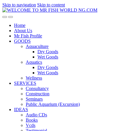
Skip to navigation
Skip to content
Home
About Us
Mr Fish Profile
GOODS
Aquaculture
Dry Goods
Wet Goods
Aquatics
Dry Goods
Wet Goods
Wellness
SERVICES
Consultancy
Construction
Seminars
Public Aquarium (Excursion)
IDEAS
Audio CDs
Books
Vcds
Testimonial