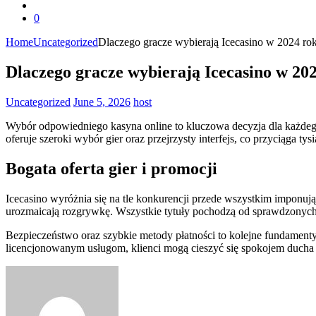
0
Home
Uncategorized
Dlaczego gracze wybierają Icecasino w 2024 ro
Dlaczego gracze wybierają Icecasino w 20
Uncategorized
June 5, 2026
host
Wybór odpowiedniego kasyna online to kluczowa decyzja dla każdego
oferuje szeroki wybór gier oraz przejrzysty interfejs, co przyciąga ty
Bogata oferta gier i promocji
Icecasino wyróżnia się na tle konkurencji przede wszystkim imponują
urozmaicają rozgrywkę. Wszystkie tytuły pochodzą od sprawdzonych
Bezpieczeństwo oraz szybkie metody płatności to kolejne fundamenty
licencjonowanym usługom, klienci mogą cieszyć się spokojem ducha 