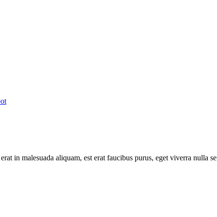
ot
 erat in malesuada aliquam, est erat faucibus purus, eget viverra nulla s