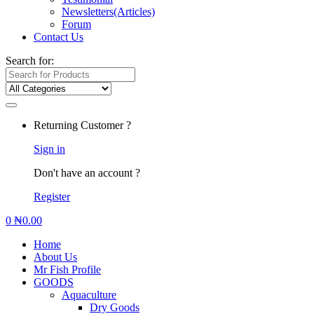
Newsletters(Articles)
Forum
Contact Us
Search for:
Returning Customer ?
Sign in
Don't have an account ?
Register
0
₦
0.00
Home
About Us
Mr Fish Profile
GOODS
Aquaculture
Dry Goods