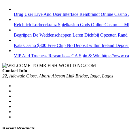
Drug User Live And User Interface Rembrandt Online Casino 
Reichlich Lorbeerkranz Spielkasino Gods Online Casino — Mi
Begrijpen De Weddenschappen Leren Dichtbij Opzetten Rand E
Kats Casino $300 Free Chip No Deposit within Ireland Deposit
VIP And Trueness Rewards — CA Spin & Win https://www.ca-
Contact Info
22, Adewale Close, Aboru Abesan Link Bridge, Ipaja, Lagos
Recent Products