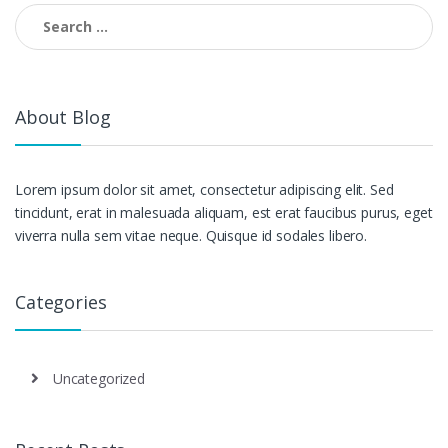
Search
for:
About Blog
Lorem ipsum dolor sit amet, consectetur adipiscing elit. Sed
tincidunt, erat in malesuada aliquam, est erat faucibus purus, eget
viverra nulla sem vitae neque. Quisque id sodales libero.
Categories
Uncategorized