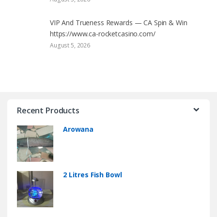
VIP And Trueness Rewards — CA Spin & Win
https://www.ca-rocketcasino.com/
August 5, 2026
Recent Products
Arowana
2 Litres Fish Bowl