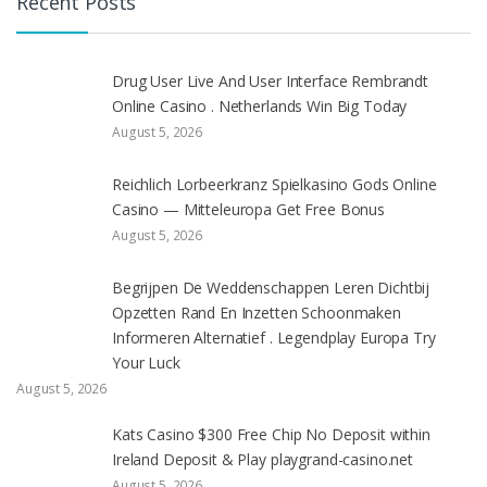
Recent Posts
Drug User Live And User Interface Rembrandt
Online Casino . Netherlands Win Big Today
August 5, 2026
Reichlich Lorbeerkranz Spielkasino Gods Online
Casino — Mitteleuropa Get Free Bonus
August 5, 2026
Begrijpen De Weddenschappen Leren Dichtbij
Opzetten Rand En Inzetten Schoonmaken
Informeren Alternatief . Legendplay Europa Try
Your Luck
August 5, 2026
Kats Casino $300 Free Chip No Deposit within
Ireland Deposit & Play playgrand-casino.net
August 5, 2026