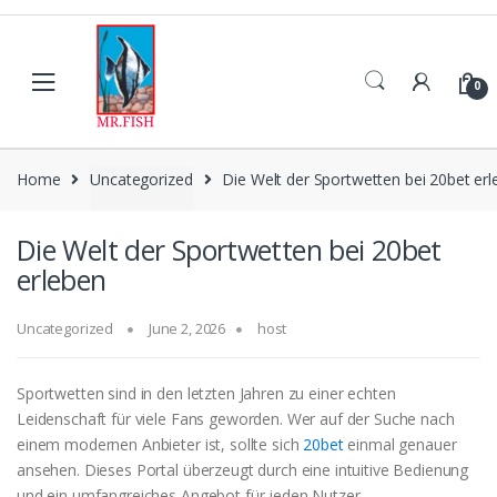
Skip
Skip
to
to
navigation
content
0
Home
Uncategorized
Die Welt der Sportwetten bei 20bet er
Die Welt der Sportwetten bei 20bet
erleben
Uncategorized
June 2, 2026
host
Sportwetten sind in den letzten Jahren zu einer echten
Leidenschaft für viele Fans geworden. Wer auf der Suche nach
einem modernen Anbieter ist, sollte sich
20bet
einmal genauer
ansehen. Dieses Portal überzeugt durch eine intuitive Bedienung
und ein umfangreiches Angebot für jeden Nutzer.