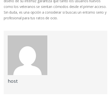
diseño de su interfaz garantiza que tanto los usuarios nuevos
como los veteranos se sientan cómodos desde el primer acceso.
Sin duda, es una opción a considerar si buscas un entorno serio y
profesional para tus ratos de ocio.
host