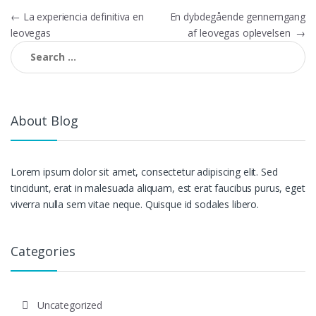
Post
←
La experiencia definitiva en
En dybdegående gennemgang
leovegas
af leovegas oplevelsen
→
navigation
Search
for:
About Blog
Lorem ipsum dolor sit amet, consectetur adipiscing elit. Sed
tincidunt, erat in malesuada aliquam, est erat faucibus purus, eget
viverra nulla sem vitae neque. Quisque id sodales libero.
Categories
Uncategorized