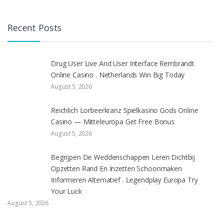
Recent Posts
Drug User Live And User Interface Rembrandt
Online Casino . Netherlands Win Big Today
August 5, 2026
Reichlich Lorbeerkranz Spielkasino Gods Online
Casino — Mitteleuropa Get Free Bonus
August 5, 2026
Begrijpen De Weddenschappen Leren Dichtbij
Opzetten Rand En Inzetten Schoonmaken
Informeren Alternatief . Legendplay Europa Try
Your Luck
August 5, 2026