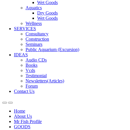
Wet Goods
Aquatics
Dry Goods
Wet Goods
Wellness
SERVICES
Consultancy
Construction
Seminars
Public Aquarium (Excursion)
IDEAS
Audio CDs
Books
Vcds
Testimonial
Newsletters(Articles)
Forum
Contact Us
Home
About Us
Mr Fish Profile
GOODS