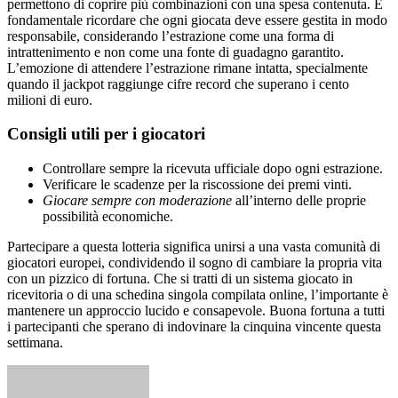
permettono di coprire più combinazioni con una spesa contenuta. È
fondamentale ricordare che ogni giocata deve essere gestita in modo
responsabile, considerando l’estrazione come una forma di
intrattenimento e non come una fonte di guadagno garantito.
L’emozione di attendere l’estrazione rimane intatta, specialmente
quando il jackpot raggiunge cifre record che superano i cento
milioni di euro.
Consigli utili per i giocatori
Controllare sempre la ricevuta ufficiale dopo ogni estrazione.
Verificare le scadenze per la riscossione dei premi vinti.
Giocare sempre con moderazione
all’interno delle proprie
possibilità economiche.
Partecipare a questa lotteria significa unirsi a una vasta comunità di
giocatori europei, condividendo il sogno di cambiare la propria vita
con un pizzico di fortuna. Che si tratti di un sistema giocato in
ricevitoria o di una schedina singola compilata online, l’importante è
mantenere un approccio lucido e consapevole. Buona fortuna a tutti
i partecipanti che sperano di indovinare la cinquina vincente questa
settimana.