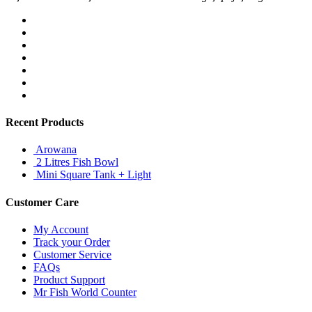
Recent Products
Arowana
2 Litres Fish Bowl
Mini Square Tank + Light
Customer Care
My Account
Track your Order
Customer Service
FAQs
Product Support
Mr Fish World Counter