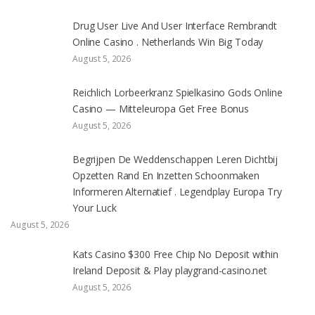
Drug User Live And User Interface Rembrandt
Online Casino . Netherlands Win Big Today
August 5, 2026
Reichlich Lorbeerkranz Spielkasino Gods Online
Casino — Mitteleuropa Get Free Bonus
August 5, 2026
Begrijpen De Weddenschappen Leren Dichtbij
Opzetten Rand En Inzetten Schoonmaken
Informeren Alternatief . Legendplay Europa Try
Your Luck
August 5, 2026
Kats Casino $300 Free Chip No Deposit within
Ireland Deposit & Play playgrand-casino.net
August 5, 2026