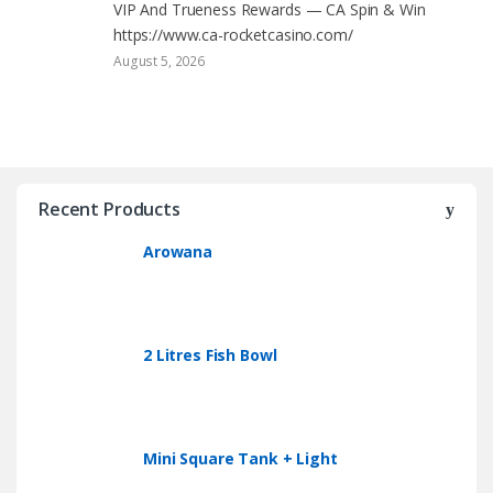
VIP And Trueness Rewards — CA Spin & Win
https://www.ca-rocketcasino.com/
August 5, 2026
Recent Products
Arowana
2 Litres Fish Bowl
Mini Square Tank + Light