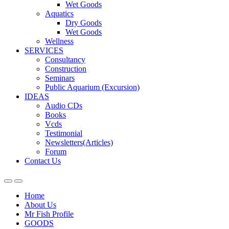
Wet Goods
Aquatics
Dry Goods
Wet Goods
Wellness
SERVICES
Consultancy
Construction
Seminars
Public Aquarium (Excursion)
IDEAS
Audio CDs
Books
Vcds
Testimonial
Newsletters(Articles)
Forum
Contact Us
Home
About Us
Mr Fish Profile
GOODS