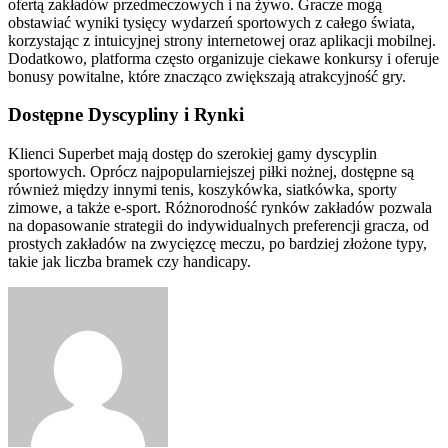
ofertą zakładów przedmeczowych i na żywo. Gracze mogą
obstawiać wyniki tysięcy wydarzeń sportowych z całego świata,
korzystając z intuicyjnej strony internetowej oraz aplikacji mobilnej.
Dodatkowo, platforma często organizuje ciekawe konkursy i oferuje
bonusy powitalne, które znacząco zwiększają atrakcyjność gry.
Dostępne Dyscypliny i Rynki
Klienci Superbet mają dostęp do szerokiej gamy dyscyplin
sportowych. Oprócz najpopularniejszej piłki nożnej, dostępne są
również między innymi tenis, koszykówka, siatkówka, sporty
zimowe, a także e-sport. Różnorodność rynków zakładów pozwala
na dopasowanie strategii do indywidualnych preferencji gracza, od
prostych zakładów na zwycięzcę meczu, po bardziej złożone typy,
takie jak liczba bramek czy handicapy.