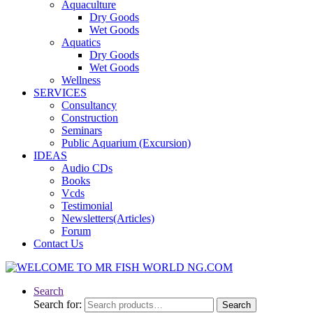
Aquaculture
Dry Goods
Wet Goods
Aquatics
Dry Goods
Wet Goods
Wellness
SERVICES
Consultancy
Construction
Seminars
Public Aquarium (Excursion)
IDEAS
Audio CDs
Books
Vcds
Testimonial
Newsletters(Articles)
Forum
Contact Us
Search
Search for:
Search