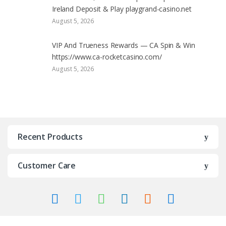
Ireland Deposit & Play playgrand-casino.net
August 5, 2026
VIP And Trueness Rewards — CA Spin & Win
https://www.ca-rocketcasino.com/
August 5, 2026
Recent Products
Customer Care