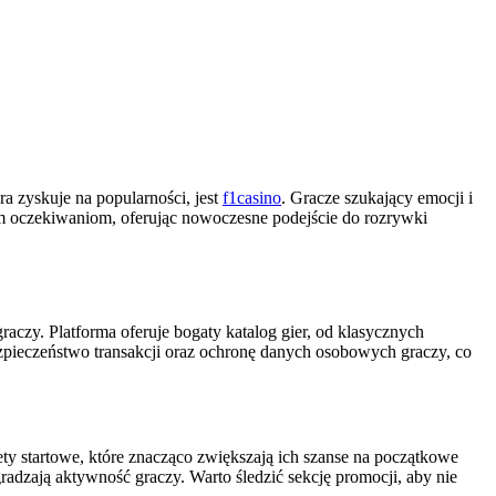
ra zyskuje na popularności, jest
f1casino
. Gracze szukający emocji i
tym oczekiwaniom, oferując nowoczesne podejście do rozrywki
aczy. Platforma oferuje bogaty katalog gier, od klasycznych
ieczeństwo transakcji oraz ochronę danych osobowych graczy, co
ty startowe, które znacząco zwiększają ich szanse na początkowe
agradzają aktywność graczy. Warto śledzić sekcję promocji, aby nie