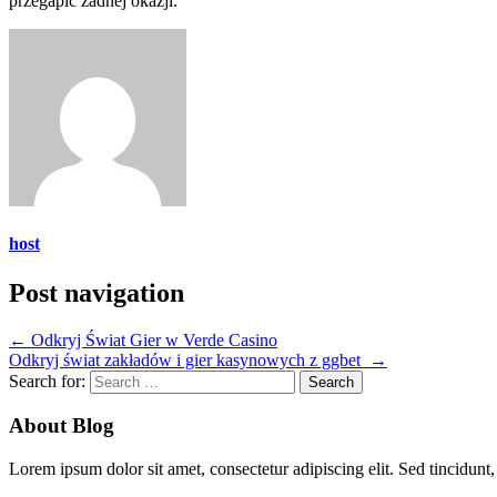
przegapić żadnej okazji.
host
Post navigation
←
Odkryj Świat Gier w Verde Casino
Odkryj świat zakładów i gier kasynowych z ggbet
→
Search for:
About Blog
Lorem ipsum dolor sit amet, consectetur adipiscing elit. Sed tincidunt,