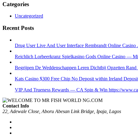
Categories
Uncategorized
Recent Posts
Drug User Live And User Interface Rembrandt Online Casino 
Reichlich Lorbeerkranz Spielkasino Gods Online Casino — Mi
Begrijpen De Weddenschappen Leren Dichtbij Opzetten Rand E
Kats Casino $300 Free Chip No Deposit within Ireland Deposit
VIP And Trueness Rewards — CA Spin & Win https://www.ca-
Contact Info
22, Adewale Close, Aboru Abesan Link Bridge, Ipaja, Lagos