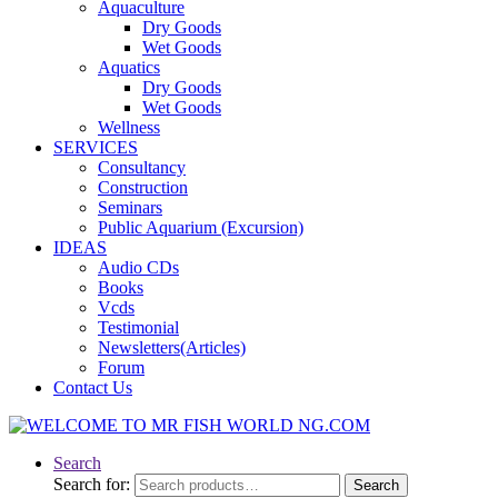
Aquaculture
Dry Goods
Wet Goods
Aquatics
Dry Goods
Wet Goods
Wellness
SERVICES
Consultancy
Construction
Seminars
Public Aquarium (Excursion)
IDEAS
Audio CDs
Books
Vcds
Testimonial
Newsletters(Articles)
Forum
Contact Us
Search
Search for:
Search