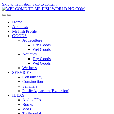
Skip to navigation
Skip to content
Home
About Us
Mr Fish Profile
GOODS
Aquaculture
Dry Goods
Wet Goods
Aquatics
Dry Goods
Wet Goods
Wellness
SERVICES
Consultancy
Construction
Seminars
Public Aquarium (Excursion)
IDEAS
Audio CDs
Books
Vcds
Testimonial