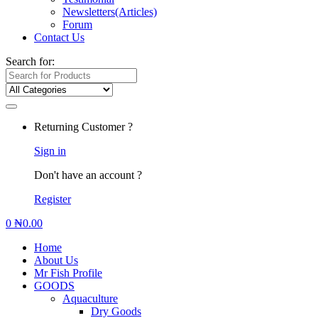
Newsletters(Articles)
Forum
Contact Us
Search for:
Returning Customer ?
Sign in
Don't have an account ?
Register
0
₦
0.00
Home
About Us
Mr Fish Profile
GOODS
Aquaculture
Dry Goods