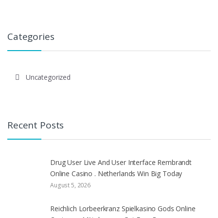
Categories
Uncategorized
Recent Posts
Drug User Live And User Interface Rembrandt
Online Casino . Netherlands Win Big Today
August 5, 2026
Reichlich Lorbeerkranz Spielkasino Gods Online