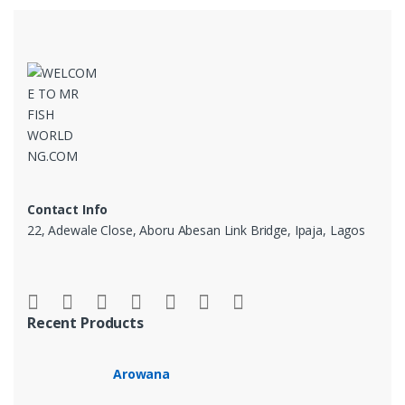
Contact Info
22, Adewale Close, Aboru Abesan Link Bridge, Ipaja, Lagos
Recent Products
Arowana