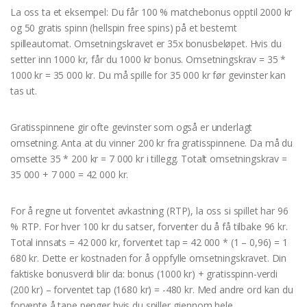
La oss ta et eksempel: Du får 100 % matchebonus opptil 2000 kr
og 50 gratis spinn (hellspin free spins) på et bestemt
spilleautomat. Omsetningskravet er 35x bonusbeløpet. Hvis du
setter inn 1000 kr, får du 1000 kr bonus. Omsetningskrav = 35 *
1000 kr = 35 000 kr. Du må spille for 35 000 kr før gevinster kan
tas ut.
Gratisspinnene gir ofte gevinster som også er underlagt
omsetning. Anta at du vinner 200 kr fra gratisspinnene. Da må du
omsette 35 * 200 kr = 7 000 kr i tillegg. Totalt omsetningskrav =
35 000 + 7 000 = 42 000 kr.
For å regne ut forventet avkastning (RTP), la oss si spillet har 96
% RTP. For hver 100 kr du satser, forventer du å få tilbake 96 kr.
Total innsats = 42 000 kr, forventet tap = 42 000 * (1 – 0,96) = 1
680 kr. Dette er kostnaden for å oppfylle omsetningskravet. Din
faktiske bonusverdi blir da: bonus (1000 kr) + gratisspinn-verdi
(200 kr) – forventet tap (1680 kr) = -480 kr. Med andre ord kan du
forvente å tape penger hvis du spiller gjennom hele