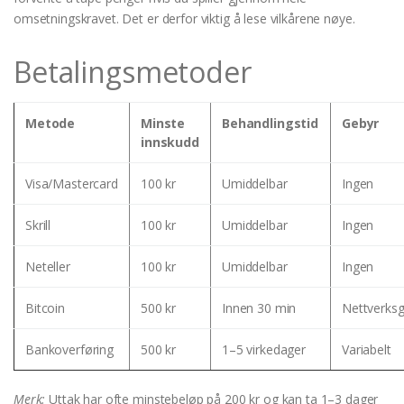
omsetningskravet. Det er derfor viktig å lese vilkårene nøye.
Betalingsmetoder
Metode
Minste
Behandlingstid
Gebyr
innskudd
Visa/Mastercard
100 kr
Umiddelbar
Ingen
Skrill
100 kr
Umiddelbar
Ingen
Neteller
100 kr
Umiddelbar
Ingen
Bitcoin
500 kr
Innen 30 min
Nettverks
Bankoverføring
500 kr
1–5 virkedager
Variabelt
Merk:
Uttak har ofte minstebeløp på 200 kr og kan ta 1–3 dager