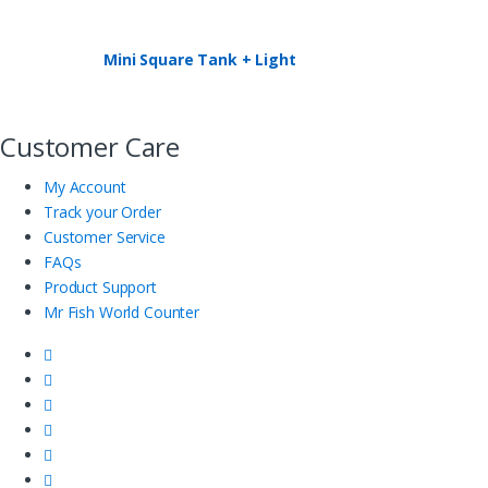
Mini Square Tank + Light
Customer Care
My Account
Track your Order
Customer Service
FAQs
Product Support
Mr Fish World Counter