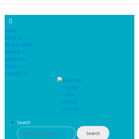
Skip
Skip
to
to
navigation
content
Home
About Us
Mr Fish Profile
GOODS
SERVICES
IDEAS
Contact Us
Search
Search
Search
for: