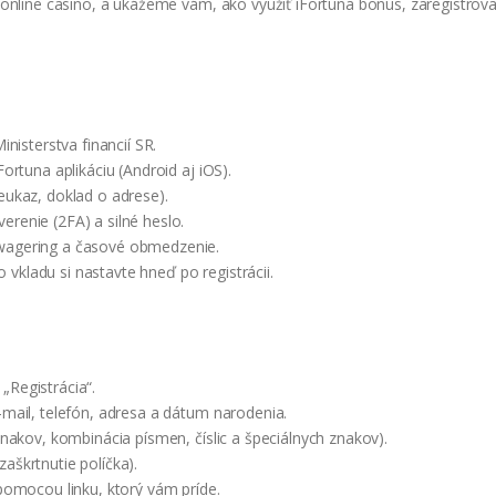
line casino, a ukážeme vám, ako využiť iFortuna bonus, zaregistrova
inisterstva financií SR.
ortuna aplikáciu (Android aj iOS).
eukaz, doklad o adrese).
renie (2FA) a silné heslo.
 wagering a časové obmedzenie.
vkladu si nastavte hneď po registrácii.
 „Registrácia“.
‑mail, telefón, adresa a dátum narodenia.
znakov, kombinácia písmen, číslic a špeciálnych znakov).
aškrtnutie políčka).
 pomocou linku, ktorý vám príde.