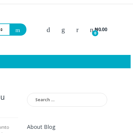
₦
0.00
0
ou
Search
for:
About Blog
 tomto