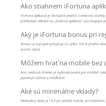
Ako stiahnem iFortuna aplik
iFortuna aplikácia je dostupná priamo z webovej stránky
prehliadači, kliknite na „Stiahnuť aplikáciu“ a postupujte 
Aký je iFortuna bonus pri reg
Bonus sa zvyčajne pohybuje vo výške 100 % prvého vkla
promo sekcii.
Môžem hrať na mobile bez a
Áno, webová stránka je optimalizovaná pre mobilné zariade
plynulejší zážitok a notifikácie.
Aké sú minimálne vklady?
Minimálny vklad je 10 € pri väčšine metód, pri mobilnom 