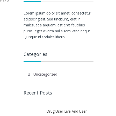
ť sa a
Lorem ipsum dolor sit amet, consectetur
adipiscing elit. Sed tincidunt, erat in
malesuada aliquam, est erat faucibus
purus, eget viverra nulla sem vitae neque.
Quisque id sodales libero.
Categories
Uncategorized
Recent Posts
Drug User Live And User