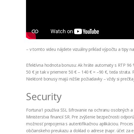
– v tomto videu nájdete vizuálny príklad výpočtu a tipy n
Efektívna hodnota bonusu: Ak hráte automaty s RTP 96 %, 
50 € je tak v priemere 50 € – 140 € = –90 €, teda strata.
Niektoré bonusy majú nižšie požiadavky – vždy si prečít
Security
Fortuna1 používa SSL šifrovanie na ochranu osobných a f
Ministerstva financií SR. Pre zvýšenie bezpečnosti odpor
možnosť prepojenia s autentifikačnou aplikáciou. Proces 
občianskeho preukazu a doklad o adrese (napr. účet za e