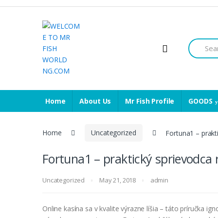
Skip
Skip
to
to
navigation
content
Search
for:
Home
About Us
Mr Fish Profile
GOODS
Home
Uncategorized
Fortuna1 – prakt
Fortuna1 – praktický sprievodca 
Uncategorized
May 21, 2018
admin
Online kasína sa v kvalite výrazne líšia – táto príručka i