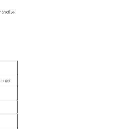
nancií SR
ch dní