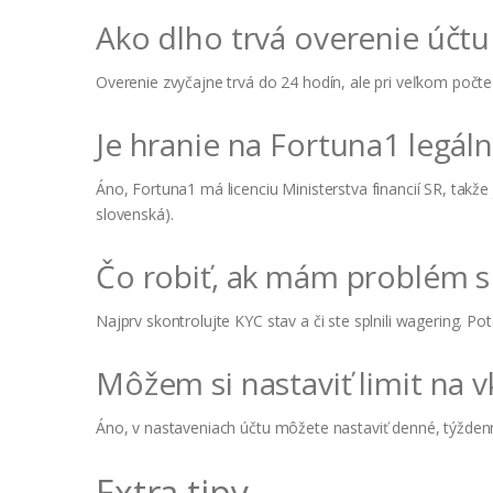
Ako dlho trvá overenie účtu
Overenie zvyčajne trvá do 24 hodín, ale pri veľkom počte
Je hranie na Fortuna1 legál
Áno, Fortuna1 má licenciu Ministerstva financií SR, takže
slovenská).
Čo robiť, ak mám problém 
Najprv skontrolujte KYC stav a či ste splnili wagering. P
Môžem si nastaviť limit na v
Áno, v nastaveniach účtu môžete nastaviť denné, týždenné
Extra tipy