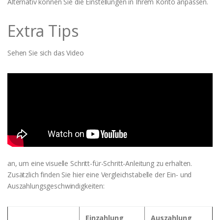
Alternativ können Sie die Einstellungen in Ihrem Konto anpassen.
Extra Tips
Sehen Sie sich das Video
an, um eine visuelle Schritt-für-Schritt-Anleitung zu erhalten.
Zusätzlich finden Sie hier eine Vergleichstabelle der Ein‑ und
Auszahlungsgeschwindigkeiten:
Einzahlung
Auszahlung