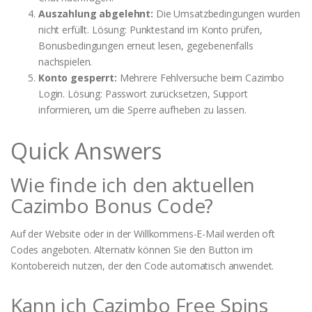
Auszahlung abgelehnt:
Die Umsatzbedingungen wurden
nicht erfüllt. Lösung: Punktestand im Konto prüfen,
Bonusbedingungen erneut lesen, gegebenenfalls
nachspielen.
Konto gesperrt:
Mehrere Fehlversuche beim Cazimbo
Login. Lösung: Passwort zurücksetzen, Support
informieren, um die Sperre aufheben zu lassen.
Quick Answers
Wie finde ich den aktuellen
Cazimbo Bonus Code?
Auf der Website oder in der Willkommens-E-Mail werden oft
Codes angeboten. Alternativ können Sie den Button im
Kontobereich nutzen, der den Code automatisch anwendet.
Kann ich Cazimbo Free Spins