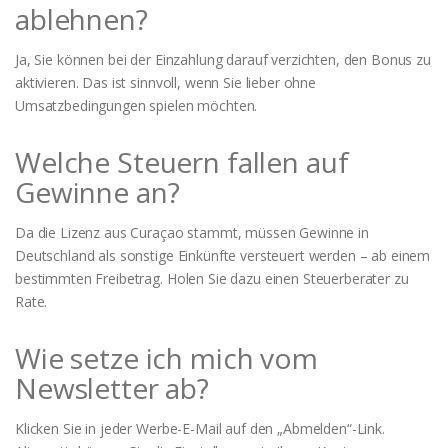
ablehnen?
Ja, Sie können bei der Einzahlung darauf verzichten, den Bonus zu
aktivieren. Das ist sinnvoll, wenn Sie lieber ohne
Umsatzbedingungen spielen möchten.
Welche Steuern fallen auf
Gewinne an?
Da die Lizenz aus Curaçao stammt, müssen Gewinne in
Deutschland als sonstige Einkünfte versteuert werden – ab einem
bestimmten Freibetrag. Holen Sie dazu einen Steuerberater zu
Rate.
Wie setze ich mich vom
Newsletter ab?
Klicken Sie in jeder Werbe-E-Mail auf den „Abmelden“-Link.