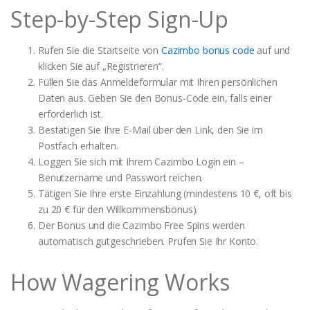
Step-by-Step Sign-Up
Rufen Sie die Startseite von
Cazimbo bonus code
auf und
klicken Sie auf „Registrieren“.
Füllen Sie das Anmeldeformular mit Ihren persönlichen
Daten aus. Geben Sie den Bonus-Code ein, falls einer
erforderlich ist.
Bestätigen Sie Ihre E‑Mail über den Link, den Sie im
Postfach erhalten.
Loggen Sie sich mit Ihrem Cazimbo Login ein –
Benutzername und Passwort reichen.
Tätigen Sie Ihre erste Einzahlung (mindestens 10 €, oft bis
zu 20 € für den Willkommensbonus).
Der Bonus und die Cazimbo Free Spins werden
automatisch gutgeschrieben. Prüfen Sie Ihr Konto.
How Wagering Works