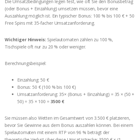
Die Umsatzbedingungen legen fest, wie oft Sie den Bonusbetrag
(oder Bonus + Einzahlung) umsetzen müssen, bevor eine
Auszahlung möglich ist. Ein typischer Bonus: 100 % bis 100 € + 50
Free Spins mit 35‑facher Umsatzanforderung.
Wichtiger Hinweis:
Spielautomaten zählen zu 100 %,
Tischspiele oft nur zu 20 % oder weniger.
Berechnungsbeispiel:
Einzahlung: 50 €
Bonus: 50 € (100 % bis 100 €)
Umsatzanforderung: 35× (Bonus + Einzahlung) = 35 × (50 +
50) = 35 × 100 =
3500 €
Sie müssen also Wetten im Gesamtwert von 3.500 € platzieren,
bevor Sie Gewinne aus dem Bonus auszahlen können. Bei einem
Spielautomaten mit einem RTP von 96 % beträgt der
theoretische Verlust über diese Umsatzstrecke: 3500 € × (1 –