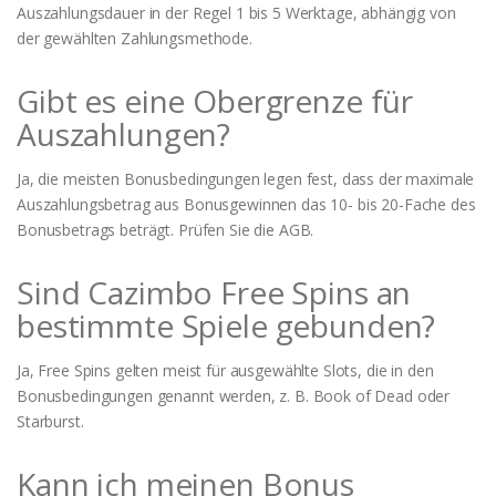
Auszahlungsdauer in der Regel 1 bis 5 Werktage, abhängig von
der gewählten Zahlungsmethode.
Gibt es eine Obergrenze für
Auszahlungen?
Ja, die meisten Bonusbedingungen legen fest, dass der maximale
Auszahlungsbetrag aus Bonusgewinnen das 10‑ bis 20‑Fache des
Bonusbetrags beträgt. Prüfen Sie die AGB.
Sind Cazimbo Free Spins an
bestimmte Spiele gebunden?
Ja, Free Spins gelten meist für ausgewählte Slots, die in den
Bonusbedingungen genannt werden, z. B. Book of Dead oder
Starburst.
Kann ich meinen Bonus