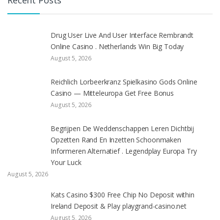
Drug User Live And User Interface Rembrandt
Online Casino . Netherlands Win Big Today
August 5, 2026
Reichlich Lorbeerkranz Spielkasino Gods Online
Casino — Mitteleuropa Get Free Bonus
August 5, 2026
Begrijpen De Weddenschappen Leren Dichtbij
Opzetten Rand En Inzetten Schoonmaken
Informeren Alternatief . Legendplay Europa Try
Your Luck
August 5, 2026
Kats Casino $300 Free Chip No Deposit within
Ireland Deposit & Play playgrand-casino.net
August 5, 2026