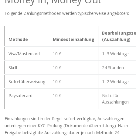
Folgende Zahlungsmethoden werden typischerweise angeboten:
Bearbeitungsze
Methode
Mindesteinzahlung
(Auszahlung)
Visa/Mastercard
10 €
1–3 Werktage
Skrill
10 €
24 Stunden
Sofortüberweisung
10 €
1–2 Werktage
Paysafecard
10 €
Nicht für
Auszahlungen
Einzahlungen sind in der Regel sofort verfügbar, Auszahlungen
unterliegen einer KYC‑Prüfung (Dokumentenübermittlung). Nach
Freigabe beträgt die Auszahlungsdauer je nach Methode 24