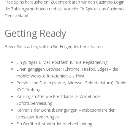
Free Spins herausholen. Zudem erklären wir den Cazimbo Login,
die Zahlungsmethoden und die Vorteile für Spieler aus Cazimbo
Deutschland.
Getting Ready
Bevor Sie starten, sollten Sie Folgendes bereithalten:
Ein gültiges E‑Mail‑Postfach für die Registrierung
Einen gängigen Browser (Chrome, Firefox, Edge) – die
mobile Website funktioniert als PWA
Persönliche Daten (Name, Adresse, Geburtsdatum) für die
KYC‑Prüfung
Zahlungsmittel wie Kreditkarte, E‑Wallet oder
Sofortüberweisung
Kenntnis der Bonusbedingungen – insbesondere der
Umsatzanforderungen
Ein Gerät mit stabiler Internetverbindung