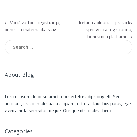
Post
←
Vodič za 1bet: registracija,
Ifortuna aplikácia – praktický
bonusi in matematika stav
sprievodca registráciou,
navigation
bonusmi a platbami
→
Search
for:
About Blog
Lorem ipsum dolor sit amet, consectetur adipiscing elit. Sed
tincidunt, erat in malesuada aliquam, est erat faucibus purus, eget
viverra nulla sem vitae neque. Quisque id sodales libero.
Categories