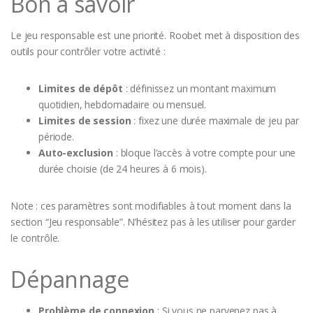
Bon à savoir
Le jeu responsable est une priorité. Roobet met à disposition des
outils pour contrôler votre activité :
Limites de dépôt
: définissez un montant maximum
quotidien, hebdomadaire ou mensuel.
Limites de session
: fixez une durée maximale de jeu par
période.
Auto-exclusion
: bloque l’accès à votre compte pour une
durée choisie (de 24 heures à 6 mois).
Note : ces paramètres sont modifiables à tout moment dans la
section “Jeu responsable”. N’hésitez pas à les utiliser pour garder
le contrôle.
Dépannage
Problème de connexion
: Si vous ne parvenez pas à