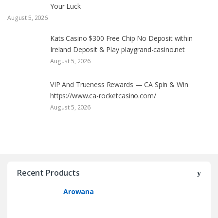
Your Luck
August 5, 2026
Kats Casino $300 Free Chip No Deposit within
Ireland Deposit & Play playgrand-casino.net
August 5, 2026
VIP And Trueness Rewards — CA Spin & Win
https://www.ca-rocketcasino.com/
August 5, 2026
Recent Products
Arowana