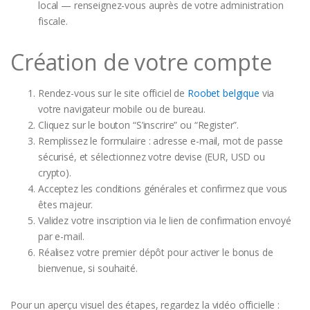
local — renseignez-vous auprès de votre administration
fiscale.
Création de votre compte
Rendez-vous sur le site officiel de
Roobet belgique
via
votre navigateur mobile ou de bureau.
Cliquez sur le bouton “S’inscrire” ou “Register”.
Remplissez le formulaire : adresse e-mail, mot de passe
sécurisé, et sélectionnez votre devise (EUR, USD ou
crypto).
Acceptez les conditions générales et confirmez que vous
êtes majeur.
Validez votre inscription via le lien de confirmation envoyé
par e-mail.
Réalisez votre premier dépôt pour activer le bonus de
bienvenue, si souhaité.
Pour un aperçu visuel des étapes, regardez la vidéo officielle :