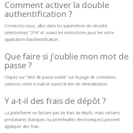
Comment activer la double
authentification ?
Connectez-vous, allez dans les paramètres de sécurité,
sélectionnez “2FA” et suivez les instructions pour lier votre
application d’authentification.
Que faire si j’oublie mon mot de
passe ?
Cliquez sur “Mot de passe oublié” sur la page de connexion,
saisissez votre e-mail et suivez le lien de réinitialisation.
Y a-t-il des frais de dépôt ?
La plateforme ne facture pas de frais de dépôt, mais certains
prestataires (banques ou portefeuilles électroniques) peuvent
appliquer des frais.