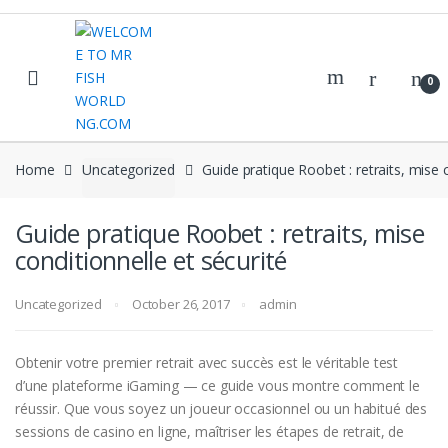
Skip
Skip
to
to
navigation
content
0
Home
Uncategorized
Guide pratique Roobet : retraits, mise c
Guide pratique Roobet : retraits, mise
conditionnelle et sécurité
Uncategorized
October 26, 2017
admin
Obtenir votre premier retrait avec succès est le véritable test
d’une plateforme iGaming — ce guide vous montre comment le
réussir. Que vous soyez un joueur occasionnel ou un habitué des
sessions de casino en ligne, maîtriser les étapes de retrait, de