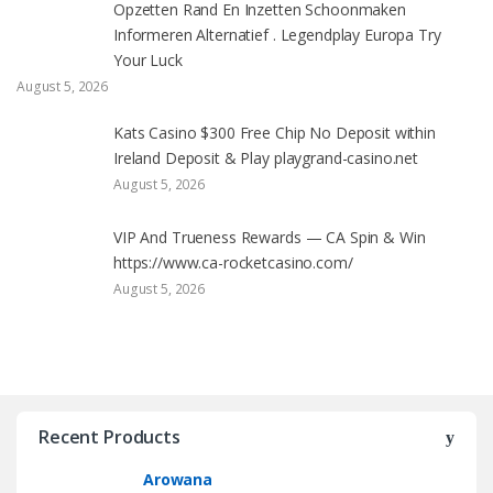
Opzetten Rand En Inzetten Schoonmaken
Informeren Alternatief . Legendplay Europa Try
Your Luck
August 5, 2026
Kats Casino $300 Free Chip No Deposit within
Ireland Deposit & Play playgrand-casino.net
August 5, 2026
VIP And Trueness Rewards — CA Spin & Win
https://www.ca-rocketcasino.com/
August 5, 2026
Recent Products
Arowana