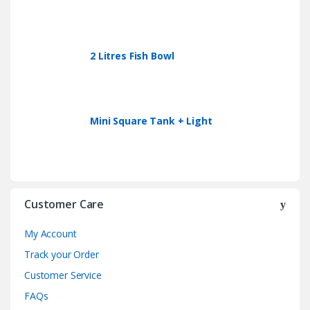
2 Litres Fish Bowl
Mini Square Tank + Light
Customer Care
My Account
Track your Order
Customer Service
FAQs