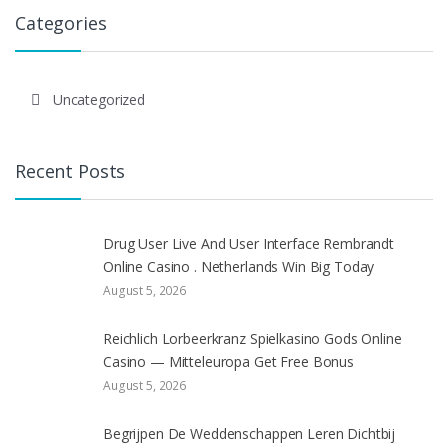
Categories
Uncategorized
Recent Posts
Drug User Live And User Interface Rembrandt
Online Casino . Netherlands Win Big Today
August 5, 2026
Reichlich Lorbeerkranz Spielkasino Gods Online
Casino — Mitteleuropa Get Free Bonus
August 5, 2026
Begrijpen De Weddenschappen Leren Dichtbij