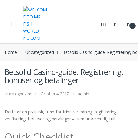
Skip
Skip
to
to
navigation
content
0
Home
Uncategorized
Betsolid Casino-guide: Registrering, b
Betsolid Casino-guide: Registrering,
bonuser og betalinger
Uncategorized
October 4, 2017
admin
Dette er en praktisk, trinn-for-trinn-veiledning: registrering,
verifisering, bonuser og betalinger – uten unødvendig tull.
Quick Checklist