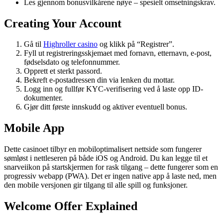
Les gjennom bonusvilkårene nøye – spesielt omsetningskrav.
Creating Your Account
Gå til
Highroller casino
og klikk på “Registrer”.
Fyll ut registreringsskjemaet med fornavn, etternavn, e-post,
fødselsdato og telefonnummer.
Opprett et sterkt passord.
Bekreft e-postadressen din via lenken du mottar.
Logg inn og fullfør KYC-verifisering ved å laste opp ID-
dokumenter.
Gjør ditt første innskudd og aktiver eventuell bonus.
Mobile App
Dette casinoet tilbyr en mobiloptimalisert nettside som fungerer
sømløst i nettleseren på både iOS og Android. Du kan legge til et
snarveiikon på startskjermen for rask tilgang – dette fungerer som en
progressiv webapp (PWA). Det er ingen native app å laste ned, men
den mobile versjonen gir tilgang til alle spill og funksjoner.
Welcome Offer Explained