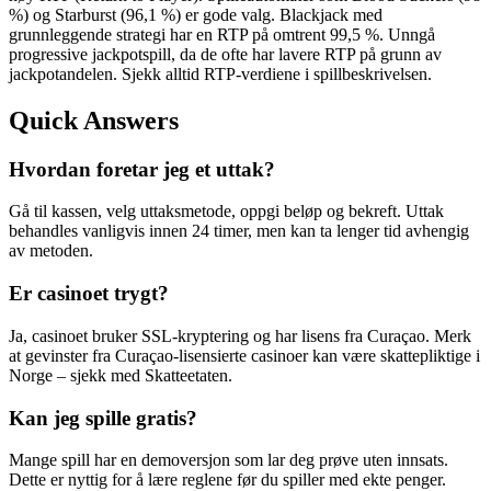
%) og Starburst (96,1 %) er gode valg. Blackjack med
grunnleggende strategi har en RTP på omtrent 99,5 %. Unngå
progressive jackpotspill, da de ofte har lavere RTP på grunn av
jackpotandelen. Sjekk alltid RTP-verdiene i spillbeskrivelsen.
Quick Answers
Hvordan foretar jeg et uttak?
Gå til kassen, velg uttaksmetode, oppgi beløp og bekreft. Uttak
behandles vanligvis innen 24 timer, men kan ta lenger tid avhengig
av metoden.
Er casinoet trygt?
Ja, casinoet bruker SSL-kryptering og har lisens fra Curaçao. Merk
at gevinster fra Curaçao-lisensierte casinoer kan være skattepliktige i
Norge – sjekk med Skatteetaten.
Kan jeg spille gratis?
Mange spill har en demoversjon som lar deg prøve uten innsats.
Dette er nyttig for å lære reglene før du spiller med ekte penger.