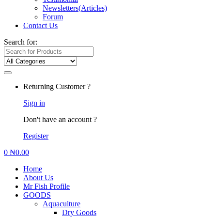
Newsletters(Articles)
Forum
Contact Us
Search for:
Returning Customer ?
Sign in
Don't have an account ?
Register
0
₦
0.00
Home
About Us
Mr Fish Profile
GOODS
Aquaculture
Dry Goods