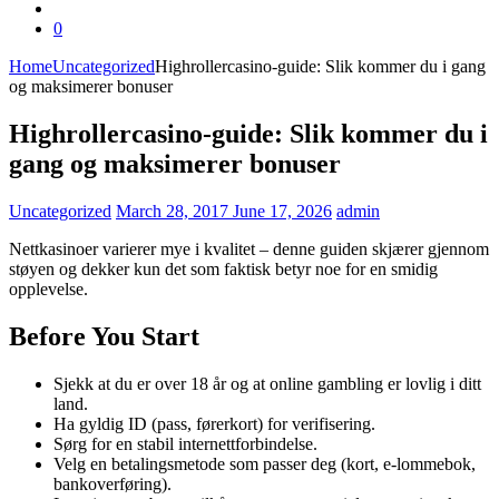
0
Home
Uncategorized
Highrollercasino-guide: Slik kommer du i gang
og maksimerer bonuser
Highrollercasino-guide: Slik kommer du i
gang og maksimerer bonuser
Uncategorized
March 28, 2017
June 17, 2026
admin
Nettkasinoer varierer mye i kvalitet – denne guiden skjærer gjennom
støyen og dekker kun det som faktisk betyr noe for en smidig
opplevelse.
Before You Start
Sjekk at du er over 18 år og at online gambling er lovlig i ditt
land.
Ha gyldig ID (pass, førerkort) for verifisering.
Sørg for en stabil internettforbindelse.
Velg en betalingsmetode som passer deg (kort, e-lommebok,
bankoverføring).