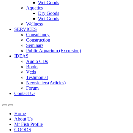
Wet Goods
Aquatics
Dry Goods
Wet Goods
Wellness
SERVICES
Consultancy
Construction
Seminars
Public Aquarium (Excursion)
IDEAS
Audio CDs
Books
Vcds
Testimonial
Newsletters(Articles)
Forum
Contact Us
Home
About Us
Mr Fish Profile
GOODS