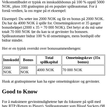
Velkomsttilbudet er typisk en innskuddsbonus på 100 % opptil 5000
NOK, pluss 100 gratisspinn på en populær spilleautomat. For å
forstå verdien, la oss regne på et eksempel:
Eksempel: Du setter inn 2000 NOK og får en bonus på 2000 NOK.
Du har da 4000 NOK å spille for. Omsetningskravet er 35 ganger
bonusbeløpet (2000 x 35 = 70 000 NOK). Det betyr at du må satse
totalt 70 000 NOK før du kan ta ut gevinster fra bonusen.
Spilleautomater bidrar 100 % til omsetningen, mens bordspill ofte
bidrar mindre.
Her er en typisk oversikt over bonussammenhengen:
Total
Omsetningskrav (35x
Innskudd
Bonus
spillkapital
bonus)
2000
2000
4000 NOK
70 000 NOK
NOK
NOK
Husk at gratisspinnene kan ha egne omsetningskrav og gevinster.
Good to Know
For å maksimere gevinstmulighetene bør du fokusere på spill med
høy RTP (Return to Player). Spilleautomater som Blood Suckers (98