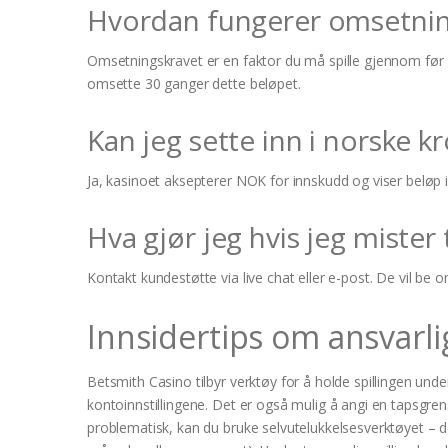
Hvordan fungerer omsetnin
Omsetningskravet er en faktor du må spille gjennom før
omsette 30 ganger dette beløpet.
Kan jeg sette inn i norske k
Ja, kasinoet aksepterer NOK for innskudd og viser beløp 
Hva gjør jeg hvis jeg mister
Kontakt kundestøtte via live chat eller e-post. De vil be 
Innsidertips om ansvarlig
Betsmith Casino tilbyr verktøy for å holde spillingen unde
kontoinnstillingene. Det er også mulig å angi en tapsgrense
problematisk, kan du bruke selvutelukkelsesverktøyet – de