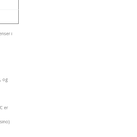
enser i
, og
YC er
sino)