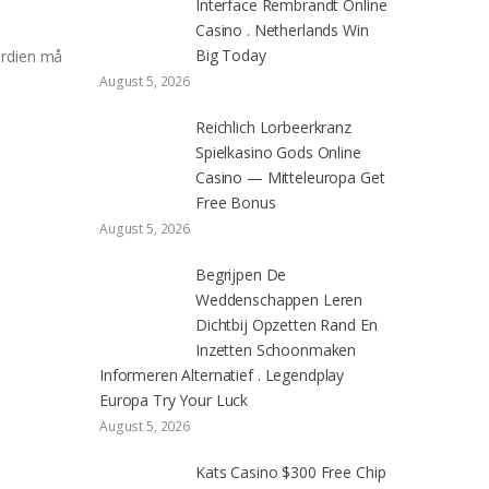
Interface Rembrandt Online
Casino . Netherlands Win
Big Today
erdien må
August 5, 2026
Reichlich Lorbeerkranz
Spielkasino Gods Online
Casino — Mitteleuropa Get
Free Bonus
August 5, 2026
Begrijpen De
Weddenschappen Leren
Dichtbij Opzetten Rand En
Inzetten Schoonmaken
Informeren Alternatief . Legendplay
Europa Try Your Luck
August 5, 2026
Kats Casino $300 Free Chip