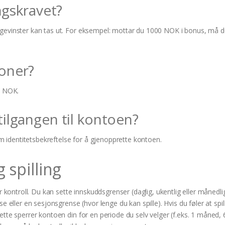
gskravet?
 gevinster kan tas ut. For eksempel: mottar du 1000 NOK i bonus, må 
roner?
i NOK.
 tilgangen til kontoen?
om identitetsbekreftelse for å gjenopprette kontoen.
 spilling
r kontroll. Du kan sette innskuddsgrenser (daglig, ukentlig eller månedlig
 eller en sesjonsgrense (hvor lenge du kan spille). Hvis du føler at spill
tte sperrer kontoen din for en periode du selv velger (f.eks. 1 måned, 