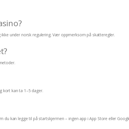
asino?
 og ikke under norsk regulering. Vær oppmerksom på skatteregler.
t?
metoder.
g kort kan ta 1–5 dager.
du kan legge til på startskjermen – ingen app i App Store eller Googl