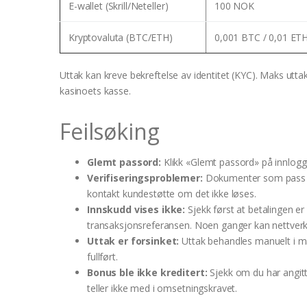
E-wallet (Skrill/Neteller)
100 NOK
Kryptovaluta (BTC/ETH)
0,001 BTC / 0,01 ET
Uttak kan kreve bekreftelse av identitet (KYC). Maks utt
kasinoets kasse.
Feilsøking
Glemt passord:
Klikk «Glemt passord» på innloggi
Verifiseringsproblemer:
Dokumenter som pass ell
kontakt kundestøtte om det ikke løses.
Innskudd vises ikke:
Sjekk først at betalingen er
transaksjonsreferansen. Noen ganger kan nettverk
Uttak er forsinket:
Uttak behandles manuelt i ma
fullført.
Bonus ble ikke kreditert:
Sjekk om du har angitt 
teller ikke med i omsetningskravet.