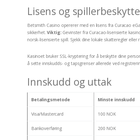
Lisens og spillerbeskytte
Betsmith Casino opererer med en lisens fra Curacao eGami
sikkerhet.
Viktig:
Gevinster fra Curacao-lisensierte kasino
norsk-lisensierte spill. Sjekk dine lokale skatteregler ell
Kasinoet bruker SSL-kryptering for å beskytte dine persono
å sette innskudds- og tapsgrenser allerede ved registreri
Innskudd og uttak
Betalingsmetode
Minste innskudd
Visa/Mastercard
100 NOK
Bankoverføring
200 NOK