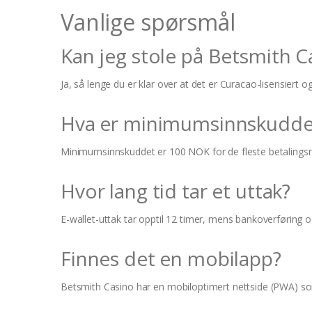
Vanlige spørsmål
Kan jeg stole på Betsmith C
Ja, så lenge du er klar over at det er Curacao-lisensiert
Hva er minimumsinnskudde
Minimumsinnskuddet er 100 NOK for de fleste betalings
Hvor lang tid tar et uttak?
E-wallet-uttak tar opptil 12 timer, mens bankoverføring o
Finnes det en mobilapp?
Betsmith Casino har en mobiloptimert nettside (PWA) som 