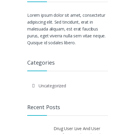
Lorem ipsum dolor sit amet, consectetur
adipiscing elit. Sed tincidunt, erat in
malesuada aliquam, est erat faucibus
purus, eget viverra nulla sem vitae neque.
Quisque id sodales libero.
Categories
Uncategorized
Recent Posts
Drug User Live And User