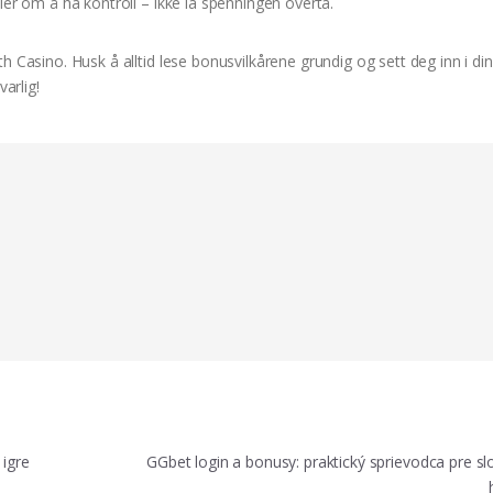
ler om å ha kontroll – ikke la spenningen overta.
h Casino. Husk å alltid lese bonusvilkårene grundig og sett deg inn i di
arlig!
 igre
GGbet login a bonusy: praktický sprievodca pre s