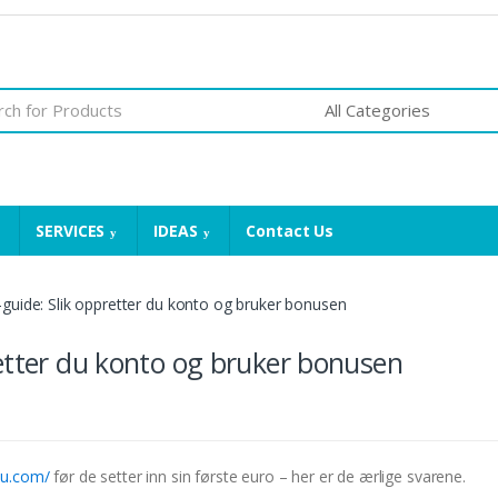
SERVICES
IDEAS
Contact Us
guide: Slik oppretter du konto og bruker bonusen
retter du konto og bruker bonusen
eu.com/
før de setter inn sin første euro – her er de ærlige svarene.