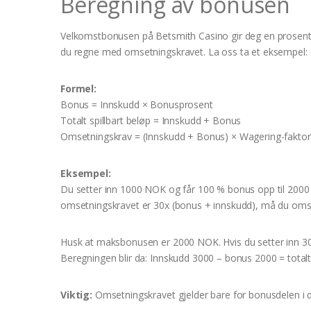
Beregning av bonusen
Velkomstbonusen på Betsmith Casino gir deg en prosentan
du regne med omsetningskravet. La oss ta et eksempel:
Formel:
Bonus = Innskudd × Bonusprosent
Totalt spillbart beløp = Innskudd + Bonus
Omsetningskrav = (Innskudd + Bonus) × Wagering-faktor
Eksempel:
Du setter inn 1000 NOK og får 100 % bonus opp til 2000 
omsetningskravet er 30x (bonus + innskudd), må du omse
Husk at maksbonusen er 2000 NOK. Hvis du setter inn 30
Beregningen blir da: Innskudd 3000 – bonus 2000 = tot
Viktig:
Omsetningskravet gjelder bare for bonusdelen i de f