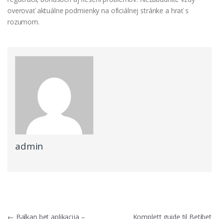
overovať aktuálne podmienky na oficiálnej stránke a hrať s
rozumom.
admin
←
Balkan bet aplikacija –
Komplett guide til Betibet