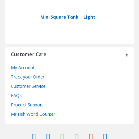
Mini Square Tank + Light
Customer Care
My Account
Track your Order
Customer Service
FAQs
Product Support
Mr Fish World Counter