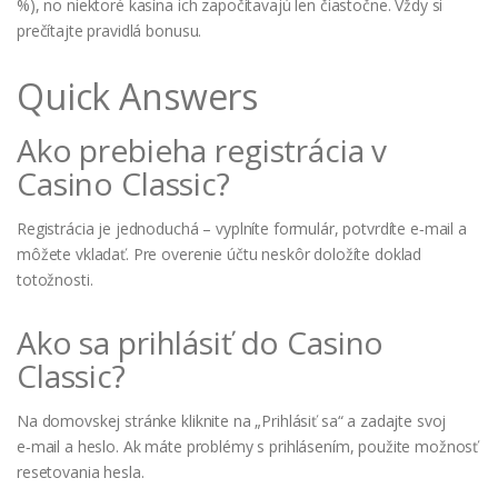
%), no niektoré kasína ich započítavajú len čiastočne. Vždy si
prečítajte pravidlá bonusu.
Quick Answers
Ako prebieha registrácia v
Casino Classic?
Registrácia je jednoduchá – vyplníte formulár, potvrdíte e‑mail a
môžete vkladať. Pre overenie účtu neskôr doložíte doklad
totožnosti.
Ako sa prihlásiť do Casino
Classic?
Na domovskej stránke kliknite na „Prihlásiť sa“ a zadajte svoj
e‑mail a heslo. Ak máte problémy s prihlásením, použite možnosť
resetovania hesla.