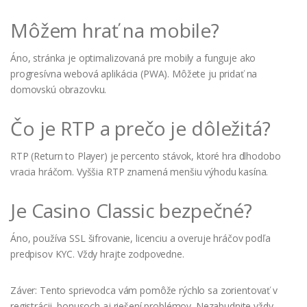
Môžem hrať na mobile?
Áno, stránka je optimalizovaná pre mobily a funguje ako
progresívna webová aplikácia (PWA). Môžete ju pridať na
domovskú obrazovku.
Čo je RTP a prečo je dôležitá?
RTP (Return to Player) je percento stávok, ktoré hra dlhodobo
vracia hráčom. Vyššia RTP znamená menšiu výhodu kasína.
Je Casino Classic bezpečné?
Áno, používa SSL šifrovanie, licenciu a overuje hráčov podľa
predpisov KYC. Vždy hrajte zodpovedne.
Záver: Tento sprievodca vám pomôže rýchlo sa zorientovať v
registrácii, bonusoch aj riešení problémov. Nezabudnite vždy