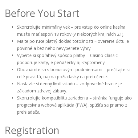
Before You Start
Skontrolujte minimálny vek – pre vstup do online kasína
musíte mať aspoň 18 rokov (v niektorých krajinách 21).
Majte po ruke platný doklad totožnosti – overenie účtu je
povinné a bez neho nevyberiete výhry.
Vyberte si spoľahlivý spôsob platby – Casino Classic
podporuje karty, e‑peňaženky aj kryptomeny.
Oboznámte sa s bonusovými podmienkami – prečítajte si
celé pravidlá, najmä požiadavky na pretočenie.
Nastavte si denný limit vkladu – zodpovedné hranie je
základom zdravej zábavy.
Skontrolujte kompatibilitu zariadenia – stránka funguje ako
progresívna webová aplikácia (PWA), spúšťa sa priamo z
prehliadača.
Registration