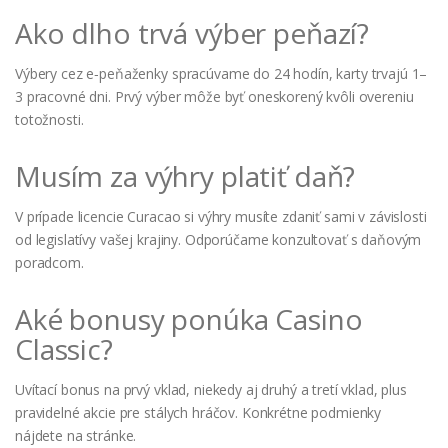
Ako dlho trvá výber peňazí?
Výbery cez e‑peňaženky spracúvame do 24 hodín, karty trvajú 1–
3 pracovné dni. Prvý výber môže byť oneskorený kvôli overeniu
totožnosti.
Musím za výhry platiť daň?
V prípade licencie Curacao si výhry musíte zdaniť sami v závislosti
od legislatívy vašej krajiny. Odporúčame konzultovať s daňovým
poradcom.
Aké bonusy ponúka Casino
Classic?
Uvítací bonus na prvý vklad, niekedy aj druhý a tretí vklad, plus
pravidelné akcie pre stálych hráčov. Konkrétne podmienky
nájdete na stránke.