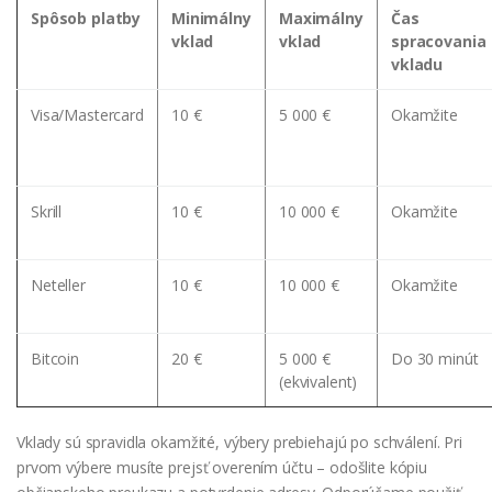
Spôsob platby
Minimálny
Maximálny
Čas
vklad
vklad
spracovania
vkladu
Visa/Mastercard
10 €
5 000 €
Okamžite
Skrill
10 €
10 000 €
Okamžite
Neteller
10 €
10 000 €
Okamžite
Bitcoin
20 €
5 000 €
Do 30 minút
(ekvivalent)
Vklady sú spravidla okamžité, výbery prebiehajú po schválení. Pri
prvom výbere musíte prejsť overením účtu – odošlite kópiu