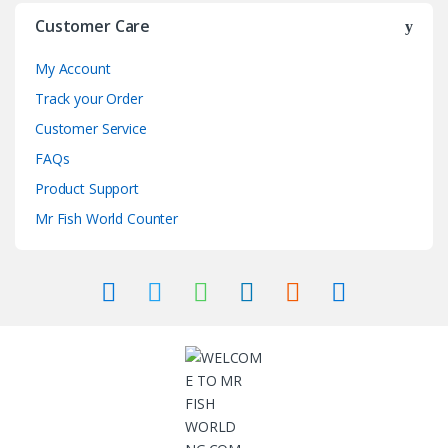
Customer Care
My Account
Track your Order
Customer Service
FAQs
Product Support
Mr Fish World Counter