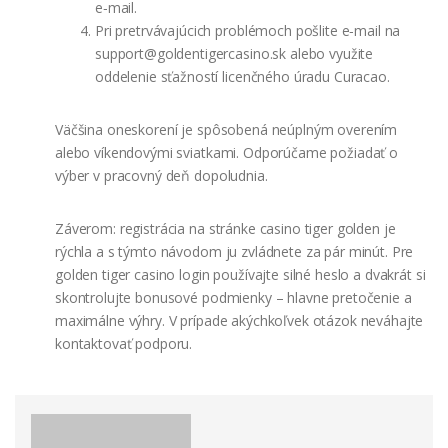
e‑mail.
Pri pretrvávajúcich problémoch pošlite e‑mail na
support@goldentigercasino.sk alebo využite
oddelenie sťažností licenčného úradu Curacao.
Väčšina oneskorení je spôsobená neúplným overením
alebo víkendovými sviatkami. Odporúčame požiadať o
výber v pracovný deň dopoludnia.
Záverom: registrácia na stránke casino tiger golden je
rýchla a s týmto návodom ju zvládnete za pár minút. Pre
golden tiger casino login používajte silné heslo a dvakrát si
skontrolujte bonusové podmienky – hlavne pretočenie a
maximálne výhry. V prípade akýchkoľvek otázok neváhajte
kontaktovať podporu.