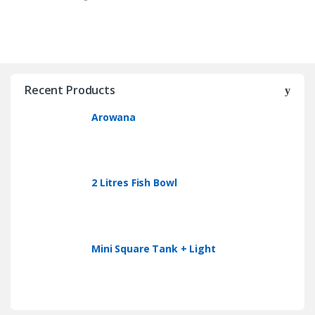
Recent Products
Arowana
2 Litres Fish Bowl
Mini Square Tank + Light