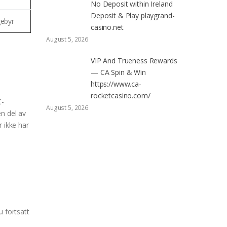
No Deposit within Ireland
Deposit & Play playgrand-
gebyr
casino.net
August 5, 2026
VIP And Trueness Rewards
— CA Spin & Win
https://www.ca-
rocketcasino.com/
C-
August 5, 2026
en del av
r ikke har
u fortsatt