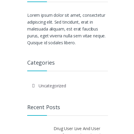
Lorem ipsum dolor sit amet, consectetur
adipiscing elit. Sed tincidunt, erat in
malesuada aliquam, est erat faucibus
purus, eget viverra nulla sem vitae neque.
Quisque id sodales libero.
Categories
Uncategorized
Recent Posts
Drug User Live And User