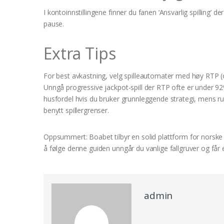
I kontoinnstillingene finner du fanen ‘Ansvarlig spilling’
pause.
Extra Tips
For best avkastning, velg spilleautomater med høy RTP (
Unngå progressive jackpot-spill der RTP ofte er under 92
husfordel hvis du bruker grunnleggende strategi, mens rul
benytt spillergrenser.
Oppsummert: Boabet tilbyr en solid plattform for norske sp
å følge denne guiden unngår du vanlige fallgruver og får en
admin