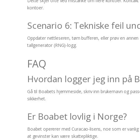
Dette skjer ofte ved mistanke om flere kontoer. Kontakt
kontoer.
Scenario 6: Tekniske feil und
Oppdater nettleseren, tøm bufferen, eller prøv en annen 
tallgenerator (RNG)-logg.
FAQ
Hvordan logger jeg inn på 
Gå til Boabets hjemmeside, skriv inn brukernavn og passord
sikkerhet.
Er Boabet lovlig i Norge?
Boabet opererer med Curacao-lisens, noe som er vanlig 
at gevinster kan være skattepliktige.