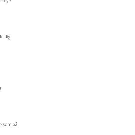
te nye
feldig
a
erksom på