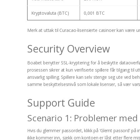
Kryptovaluta (BTC)
0,001 BTC
Merk at uttak til Curacao-lisensierte casinoer kan være un
Security Overview
Boabet benytter SSL-kryptering for å beskytte dataoverfør
prosessen sikrer at kun verifiserte spillere får tilgang ti
ansvarlig spilling. Spillere kan selv stenge seg ute ved beh
samme beskyttelsesnivå som lokale lisenser, så vær va
Support Guide
Scenario 1: Problemer med 
Hvis du glemmer passordet, klikk på ‘Glemt passord’ på in
ikke kommer inn, sjekk om kontoen er låst etter flere mi