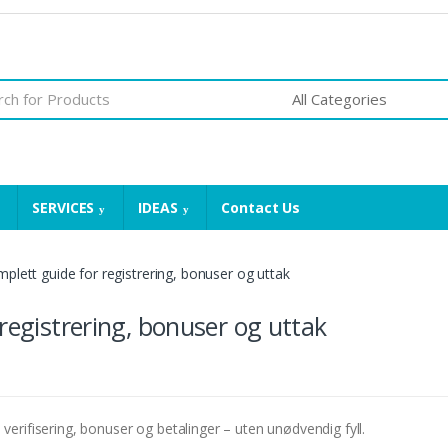
SERVICES
IDEAS
Contact Us
plett guide for registrering, bonuser og uttak
registrering, bonuser og uttak
, verifisering, bonuser og betalinger – uten unødvendig fyll.