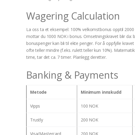
Wagering Calculation
La oss ta et eksempel: 100% velkomstbonus opptil 2000
mottar du 1000 NOK i bonus. Omsetningskravet blir da: 
bonuspenger kan bli til ekte penger. For å oppfylle krav
ofte teller mindre (f.eks. rulett teller kun 10%). Matemat
time, tar det ca. 7 timer. Planlegg deretter.
Banking & Payments
Metode
Minimum innskudd
Vipps
100 NOK
Trustly
200 NOK
Visa/Mastercard
200 NOK