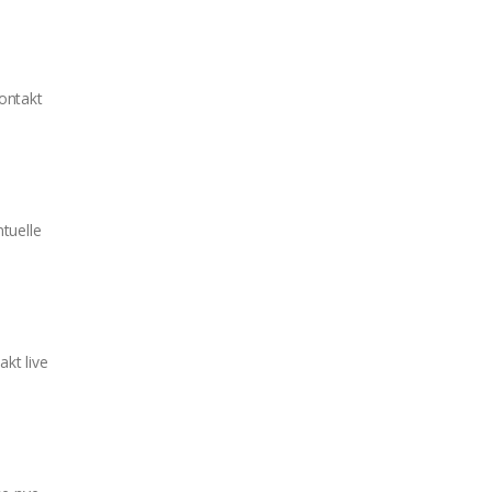
Kontakt
tuelle
kt live