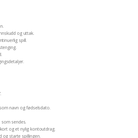
n.
nnskudd og uttak.
inuerlig spill.
stenging.
d.
ingsdetaljer.
.
 som navn og fødselsdato.
en som sendes.
rkort og et nylig kontoutdrag.
 og starte spillingen.