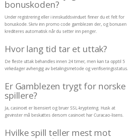
bonuskoden?
Under registrering eller i innskuddsvinduet finner du et felt for
bonuskode. Skriv inn promo code gamblezen der, og bonusen
krediteres automatisk når du setter inn penger.
Hvor lang tid tar et uttak?
De fleste uttak behandles innen 24 timer, men kan ta opptil 5
virkedager avhengig av betalingsmetode og verifiseringsstatus.
Er Gamblezen trygt for norske
spillere?
Ja, casinoet er lisensiert og bruer SSL-kryptering. Husk at
gevinster må beskattes dersom casinoet har Curacao-lisens.
Hvilke spill teller mest mot