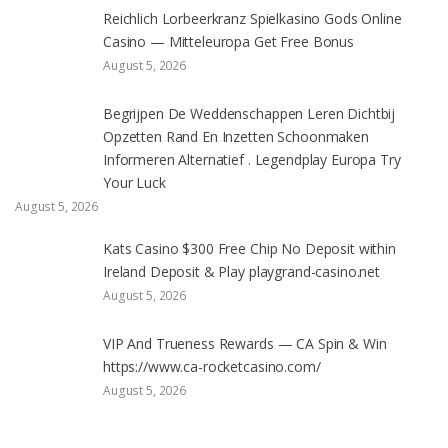
Reichlich Lorbeerkranz Spielkasino Gods Online
Casino — Mitteleuropa Get Free Bonus
August 5, 2026
Begrijpen De Weddenschappen Leren Dichtbij
Opzetten Rand En Inzetten Schoonmaken
Informeren Alternatief . Legendplay Europa Try
Your Luck
August 5, 2026
Kats Casino $300 Free Chip No Deposit within
Ireland Deposit & Play playgrand-casino.net
August 5, 2026
VIP And Trueness Rewards — CA Spin & Win
https://www.ca-rocketcasino.com/
August 5, 2026