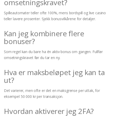
omsetningskravet?
Spilleautomater teller ofte 100%, mens bordspill og live casino
teller lavere prosenter. Sjekk bonusvilkårene for detaljer.
Kan jeg kombinere flere
bonuser?
Som regel kan du bare ha én aktiv bonus om gangen. Fullfør
omsetningskravet før du tar en ny.
Hva er maksbeløpet jeg kan ta
ut?
Det varierer, men ofte er det en maksgrense per uttak, for
eksempel 50 000 kr per transaksjon.
Hvordan aktiverer jeg 2FA?