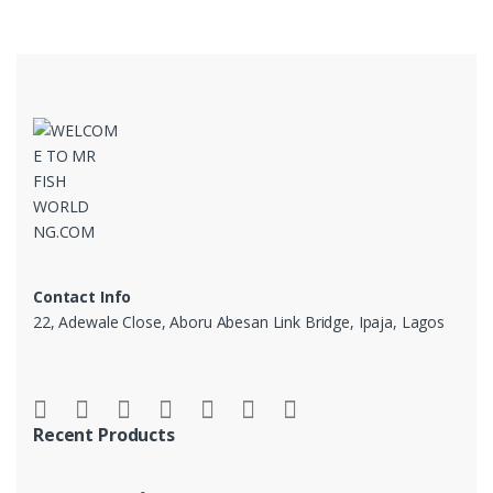
Contact Info
22, Adewale Close, Aboru Abesan Link Bridge, Ipaja, Lagos
Recent Products