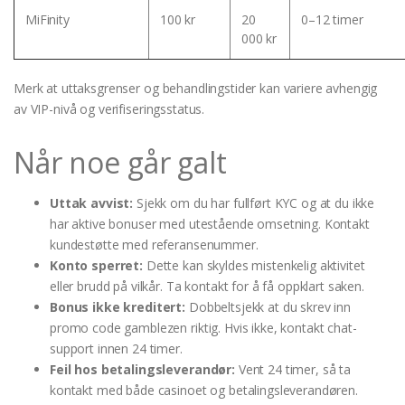
MiFinity
100 kr
20
0–12 timer
000 kr
Merk at uttaksgrenser og behandlingstider kan variere avhengig
av VIP-nivå og verifiseringsstatus.
Når noe går galt
Uttak avvist:
Sjekk om du har fullført KYC og at du ikke
har aktive bonuser med utestående omsetning. Kontakt
kundestøtte med referansenummer.
Konto sperret:
Dette kan skyldes mistenkelig aktivitet
eller brudd på vilkår. Ta kontakt for å få oppklart saken.
Bonus ikke kreditert:
Dobbeltsjekk at du skrev inn
promo code gamblezen riktig. Hvis ikke, kontakt chat-
support innen 24 timer.
Feil hos betalingsleverandør:
Vent 24 timer, så ta
kontakt med både casinoet og betalingsleverandøren.