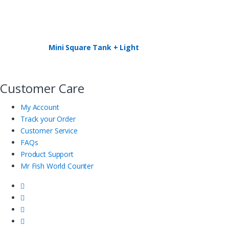
Mini Square Tank + Light
Customer Care
My Account
Track your Order
Customer Service
FAQs
Product Support
Mr Fish World Counter