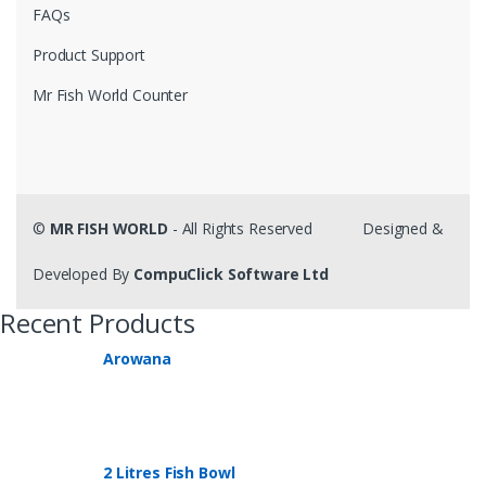
FAQs
Product Support
Mr Fish World Counter
©
MR FISH WORLD
- All Rights Reserved Designed &
Developed By
CompuClick Software Ltd
Recent Products
Arowana
2 Litres Fish Bowl