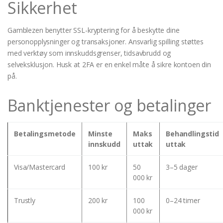
Sikkerhet
Gamblezen benytter SSL-kryptering for å beskytte dine
personopplysninger og transaksjoner. Ansvarlig spilling støttes
med verktøy som innskuddsgrenser, tidsavbrudd og
selveksklusjon. Husk at 2FA er en enkel måte å sikre kontoen din
på.
Banktjenester og betalinger
Betalingsmetode
Minste
Maks
Behandlingstid
innskudd
uttak
uttak
Visa/Mastercard
100 kr
50
3–5 dager
000 kr
Trustly
200 kr
100
0–24 timer
000 kr