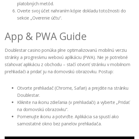
platobných metód.
Overte svoj účet nahraním kópie dokladu totožnosti do
sekcie „Overenie účtu“.
App & PWA Guide
Doublestar casino ponúka plne optimalizovanú mobilnú verziu
stránky a progresívnu webovú aplikáciu (PWA). Nie je potrebné
sťahovať aplikáciu z obchodu – stačí otvoriť stránku v mobilnom
prehliadači a pridať ju na domovskú obrazovku. Postup:
Otvorte prehliadač (Chrome, Safari) a prejdite na stránku
Doublestar.
Kliknite na ikonu zdieľania (v prehliadači) a vyberte „Pridať
na domovskú obrazovku“.
Pomenujte ikonu a potvrďte. Aplikácia sa spustí ako
samostatné okno bez panelov prehliadača.