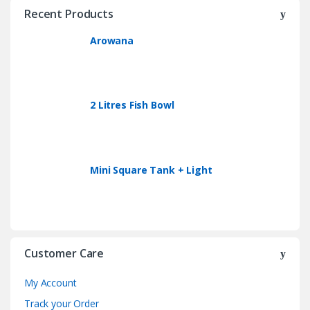
Recent Products
Arowana
2 Litres Fish Bowl
Mini Square Tank + Light
Customer Care
My Account
Track your Order