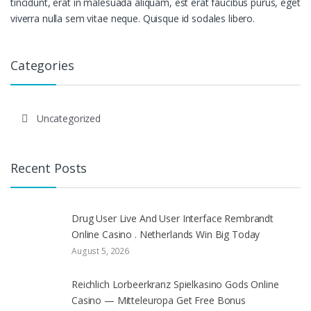
tincidunt, erat in malesuada aliquam, est erat faucibus purus, eget
viverra nulla sem vitae neque. Quisque id sodales libero.
Categories
Uncategorized
Recent Posts
Drug User Live And User Interface Rembrandt
Online Casino . Netherlands Win Big Today
August 5, 2026
Reichlich Lorbeerkranz Spielkasino Gods Online
Casino — Mitteleuropa Get Free Bonus