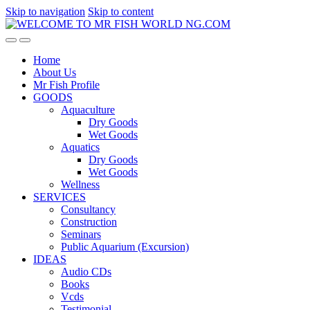
Skip to navigation
Skip to content
Home
About Us
Mr Fish Profile
GOODS
Aquaculture
Dry Goods
Wet Goods
Aquatics
Dry Goods
Wet Goods
Wellness
SERVICES
Consultancy
Construction
Seminars
Public Aquarium (Excursion)
IDEAS
Audio CDs
Books
Vcds
Testimonial