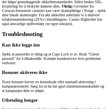
det følger grunnleggende sikkerhetsstandarder. Siden bruker SSL-
kryptering for å beskytte dataene dine.
Viktig:
Gevinster fra
Curacao-lisensierte casinoer kan være skattepliktige i Norge – sjekk
dine lokale skatteregler. For økt sikkerhet anbefaler vi å aktivere
tofaktorautentisering (2FA) i innstillingene. Casino Highroller har
også ansvarlige spillverktøy (se egen seksjon).
Troubleshooting
Kan ikke logge inn
Sjekk at passordet er riktig og at Caps Lock er av. Bruk “Glemt
passord” for å tilbakestille. Kontakt kundeservice hvis problemet
vedvarer.
Bonuser aktiveres ikke
Noen bonuser krever en bonuskode eller manuell aktivering i
kampanjesenteret. Sørg for at du har gjort minimumsinnskuddet og
at kampanjen ikke er utløpt.
Utbetaling henger