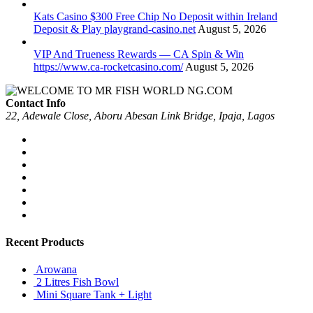
Kats Casino $300 Free Chip No Deposit within Ireland
Deposit & Play playgrand-casino.net
August 5, 2026
VIP And Trueness Rewards — CA Spin & Win
https://www.ca-rocketcasino.com/
August 5, 2026
Contact Info
22, Adewale Close, Aboru Abesan Link Bridge, Ipaja, Lagos
Recent Products
Arowana
2 Litres Fish Bowl
Mini Square Tank + Light