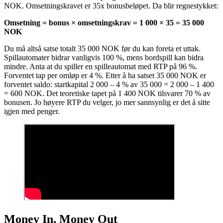
NOK. Omsetningskravet er 35x bonusbeløpet. Da blir regnestykket:
Omsetning = bonus × omsetningskrav = 1 000 × 35 = 35 000
NOK
Du må altså satse totalt 35 000 NOK før du kan foreta et uttak.
Spillautomater bidrar vanligvis 100 %, mens bordspill kan bidra
mindre. Anta at du spiller en spilleautomat med RTP på 96 %.
Forventet tap per omløp er 4 %. Etter å ha satset 35 000 NOK er
forventet saldo: startkapital 2 000 – 4 % av 35 000 = 2 000 – 1 400
= 600 NOK. Det teoretiske tapet på 1 400 NOK tilsvarer 70 % av
bonusen. Jo høyere RTP du velger, jo mer sannsynlig er det å sitte
igjen med penger.
Money In, Money Out