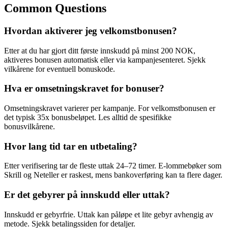
Common Questions
Hvordan aktiverer jeg velkomstbonusen?
Etter at du har gjort ditt første innskudd på minst 200 NOK,
aktiveres bonusen automatisk eller via kampanjesenteret. Sjekk
vilkårene for eventuell bonuskode.
Hva er omsetningskravet for bonuser?
Omsetningskravet varierer per kampanje. For velkomstbonusen er
det typisk 35x bonusbeløpet. Les alltid de spesifikke
bonusvilkårene.
Hvor lang tid tar en utbetaling?
Etter verifisering tar de fleste uttak 24–72 timer. E-lommebøker som
Skrill og Neteller er raskest, mens bankoverføring kan ta flere dager.
Er det gebyrer på innskudd eller uttak?
Innskudd er gebyrfrie. Uttak kan påløpe et lite gebyr avhengig av
metode. Sjekk betalingssiden for detaljer.