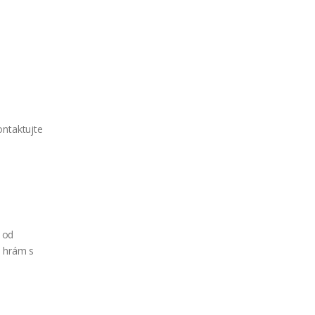
ontaktujte
 od
a hrám s