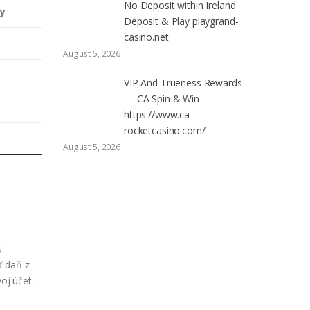
No Deposit within Ireland
ky
Deposit & Play playgrand-
casino.net
August 5, 2026
VIP And Trueness Rewards
— CA Spin & Win
https://www.ca-
rocketcasino.com/
August 5, 2026
u
ť daň z
oj účet.