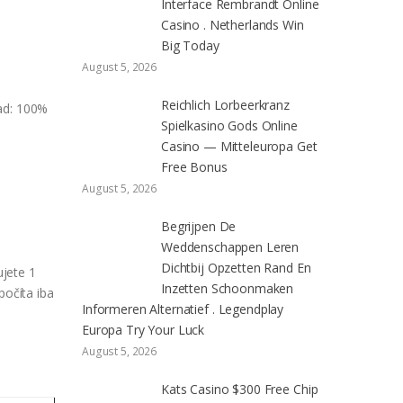
Interface Rembrandt Online
Casino . Netherlands Win
Big Today
August 5, 2026
Reichlich Lorbeerkranz
lad: 100%
Spielkasino Gods Online
Casino — Mitteleuropa Get
Free Bonus
August 5, 2026
Begrijpen De
Weddenschappen Leren
Dichtbij Opzetten Rand En
ujete 1
Inzetten Schoonmaken
počíta iba
Informeren Alternatief . Legendplay
Europa Try Your Luck
August 5, 2026
Kats Casino $300 Free Chip