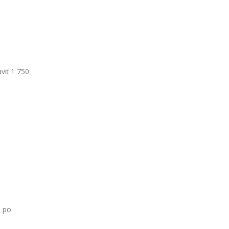
viť 1 750
ž po