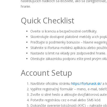
nasledujúcich riadkoch sa dozviete, ako sa zaregistrovať,
hranie.
Quick Checklist
Overte si licenciu a bezpečnostné certifikáty.
Skontrolujte dostupné platobné metódy a ich popl
Prečítajte si podmienky bonusov – hlavne wagerin
Stiahnite si ifortuna mobilnú aplikáciu alebo použi
Nastavte si limit na vklady pre zodpovedné hranie.
Otestujte zákaznícku podporu ešte pred prvým vk
Account Setup
Navštívte oficiálnu stránku
https://fortunask.sk/
a k
Vyplňte registračný formulár – meno, e-mail, telef
Zvoľte si silné heslo a aktivujte dvojfaktorovú auten
Potvrďte registráciu cez e-mail alebo SMS kód.
Dokončite overenie totožnosti (KYC) – nahrajte ob