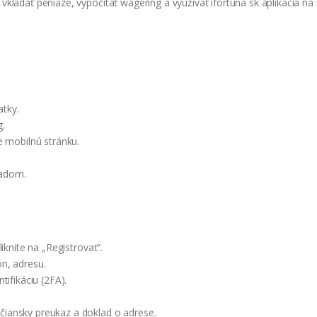
 vkladať peniaze, vypočítať wagering a využívať ifortuna sk aplikacia na
atky.
g.
te mobilnú stránku.
ladom.
liknite na „Registrovať“.
ón, adresu.
tifikáciu (2FA).
čiansky preukaz a doklad o adrese.