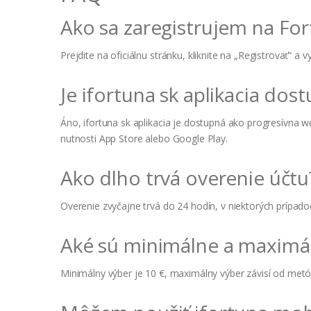
Ako sa zaregistrujem na Fo
Prejdite na oficiálnu stránku, kliknite na „Registrovať“ a
Je ifortuna sk aplikacia dos
Áno, ifortuna sk aplikacia je dostupná ako progresívna w
nutnosti App Store alebo Google Play.
Ako dlho trvá overenie účtu
Overenie zvyčajne trvá do 24 hodín, v niektorých prípad
Aké sú minimálne a maximál
Minimálny výber je 10 €, maximálny výber závisí od metódy