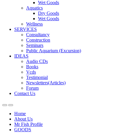
Wet Goods
Aquatics
Dry Goods
Wet Goods
Wellness
SERVICES
Consultancy
Construction
Seminars
Public Aquarium (Excursion)
IDEAS
Audio CDs
Books
Vcds
Testimonial
Newsletters(Articles)
Forum
Contact Us
Home
About Us
Mr Fish Profile
GOODS