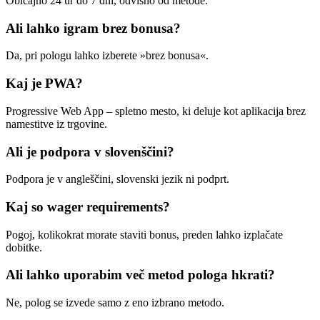
Običajno 24 ur do 7 dni, odvisno od metode.
Ali lahko igram brez bonusa?
Da, pri pologu lahko izberete »brez bonusa«.
Kaj je PWA?
Progressive Web App – spletno mesto, ki deluje kot aplikacija brez
namestitve iz trgovine.
Ali je podpora v slovenščini?
Podpora je v angleščini, slovenski jezik ni podprt.
Kaj so wager requirements?
Pogoj, kolikokrat morate staviti bonus, preden lahko izplačate
dobitke.
Ali lahko uporabim več metod pologa hkrati?
Ne, polog se izvede samo z eno izbrano metodo.