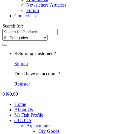
Newsletters(Articles)
Forum
Contact Us
Search for:
Returning Customer ?
Sign in
Don't have an account ?
Register
0
₦
0.00
Home
About Us
Mr Fish Profile
GOODS
Aquaculture
Dry Goods