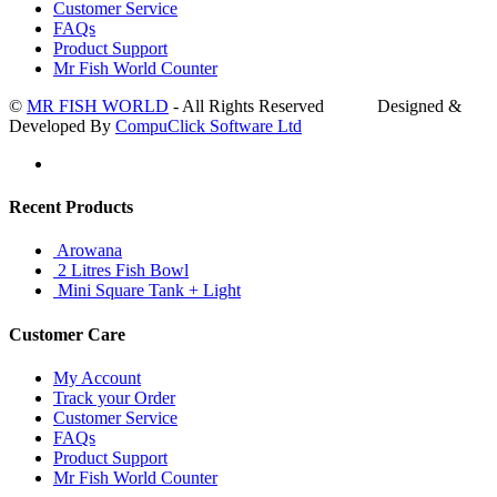
Customer Service
FAQs
Product Support
Mr Fish World Counter
©
MR FISH WORLD
- All Rights Reserved Designed &
Developed By
CompuClick Software Ltd
Recent Products
Arowana
2 Litres Fish Bowl
Mini Square Tank + Light
Customer Care
My Account
Track your Order
Customer Service
FAQs
Product Support
Mr Fish World Counter