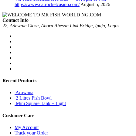
https://www.ca-rocketcasino.com/
August 5, 2026
Contact Info
22, Adewale Close, Aboru Abesan Link Bridge, Ipaja, Lagos
Recent Products
Arowana
2 Litres Fish Bowl
Mini Square Tank + Light
Customer Care
My Account
Track your Order