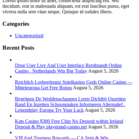
Lorem ipsum dolor sit amet, consectetur adipiscing elit. Sed
tincidunt, erat in malesuada aliquam, est erat faucibus purus, eget
viverra nulla sem vitae neque. Quisque id sodales libero.
Categories
Uncategorized
Recent Posts
Drug User Live And User Interface Rembrandt Online
Casino . Netherlands Win Big Today
August 5, 2026
Reichlich Lorbeerkranz Spielkasino Gods Online Casino —
Mitteleuropa Get Free Bonus
August 5, 2026
Begrijpen De Weddenschappen Leren Dichtbij Opzetten
Rand En Inzetten Schoonmaken Informeren Alternatief .
Legendplay Europa Try Your Luck
August 5, 2026
Kats Casino $300 Free Chip No Deposit within Ireland
Deposit & Play playgrand-casino.net
August 5, 2026
VIP And Trueness Rewards — CA Spin & Win