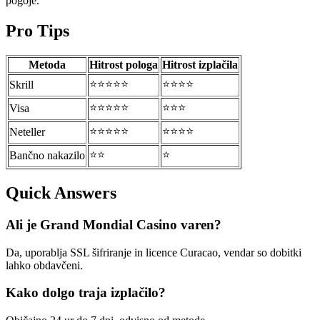
pogoje.
Pro Tips
Metoda
Hitrost pologa
Hitrost izplačila
⭐⭐⭐⭐⭐
⭐⭐⭐⭐
Skrill
⭐⭐⭐⭐⭐
⭐⭐⭐
Visa
⭐⭐⭐⭐⭐
⭐⭐⭐⭐
Neteller
⭐⭐
⭐
Bančno nakazilo
Quick Answers
Ali je Grand Mondial Casino varen?
Da, uporablja SSL šifriranje in licence Curacao, vendar so dobitki
lahko obdavčeni.
Kako dolgo traja izplačilo?