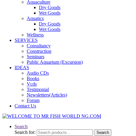
Aquaculture
Dry Goods
Wet Goods
Aquatics
Dry Goods
Wet Goods
Wellness
SERVICES
Consultancy
Construction
Seminars
Public Aquarium (Excursion)
IDEAS
Audio CDs
Books
Vcds
Testimonial
Newsletters(Articles)
Forum
Contact Us
Search
Search for:
Search