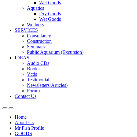
Wet Goods
Aquatics
Dry Goods
Wet Goods
Wellness
SERVICES
Consultancy
Construction
Seminars
Public Aquarium (Excursion)
IDEAS
Audio CDs
Books
Vcds
Testimonial
Newsletters(Articles)
Forum
Contact Us
Home
About Us
Mr Fish Profile
GOODS