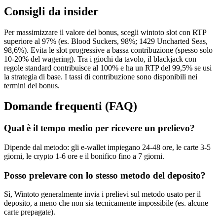
Consigli da insider
Per massimizzare il valore del bonus, scegli wintoto slot con RTP
superiore al 97% (es. Blood Suckers, 98%; 1429 Uncharted Seas,
98,6%). Evita le slot progressive a bassa contribuzione (spesso solo
10-20% del wagering). Tra i giochi da tavolo, il blackjack con
regole standard contribuisce al 100% e ha un RTP del 99,5% se usi
la strategia di base. I tassi di contribuzione sono disponibili nei
termini del bonus.
Domande frequenti (FAQ)
Qual è il tempo medio per ricevere un prelievo?
Dipende dal metodo: gli e-wallet impiegano 24-48 ore, le carte 3-5
giorni, le crypto 1-6 ore e il bonifico fino a 7 giorni.
Posso prelevare con lo stesso metodo del deposito?
Sì, Wintoto generalmente invia i prelievi sul metodo usato per il
deposito, a meno che non sia tecnicamente impossibile (es. alcune
carte prepagate).