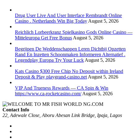
Drug User Live And User Interface Rembrandt Online
Casino . Netherlands Win Big Today
August 5, 2026
Reichlich Lorbeerkranz Spielkasino Gods Online Casino —
Mitteleuropa Get Free Bonus
August 5, 2026
Begrijpen De Weddenschappen Leren Dichtbij Opzetten
Rand En Inzetten Schoonmaken Informeren Alternatief .
Legendplay Europa Try Your Luck
August 5, 2026
Kats Casino $300 Free Chip No Deposit within Ireland
Deposit & Play playgrand-casino.net
August 5, 2026
VIP And Trueness Rewards — CA Spin & Win
https://www.ca-rocketcasino.com/
August 5, 2026
Contact Info
22, Adewale Close, Aboru Abesan Link Bridge, Ipaja, Lagos