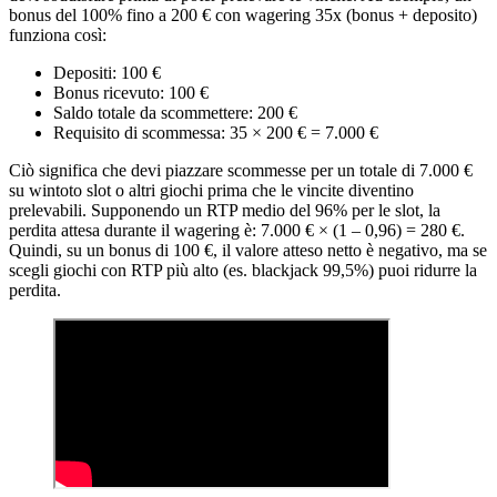
bonus del 100% fino a 200 € con wagering 35x (bonus + deposito)
funziona così:
Depositi: 100 €
Bonus ricevuto: 100 €
Saldo totale da scommettere: 200 €
Requisito di scommessa: 35 × 200 € = 7.000 €
Ciò significa che devi piazzare scommesse per un totale di 7.000 €
su wintoto slot o altri giochi prima che le vincite diventino
prelevabili. Supponendo un RTP medio del 96% per le slot, la
perdita attesa durante il wagering è: 7.000 € × (1 – 0,96) = 280 €.
Quindi, su un bonus di 100 €, il valore atteso netto è negativo, ma se
scegli giochi con RTP più alto (es. blackjack 99,5%) puoi ridurre la
perdita.